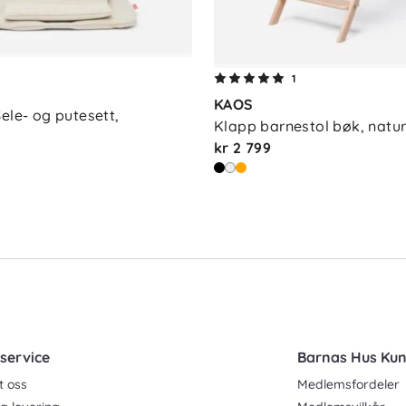
1
KAOS
ele- og putesett, 
Klapp barnestol bøk, natu
kr 2 799
service
Barnas Hus Ku
t oss
Medlemsfordeler