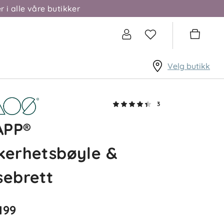
r i alle våre butikker
Velg butikk
3
APP®
kerhetsbøyle &
sebrett
 199