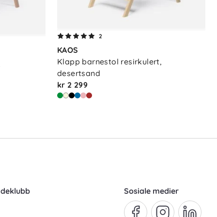
2
KAOS
Klapp barnestol resirkulert, 
r
desertsand
kr 2 299
ndeklubb
Sosiale medier