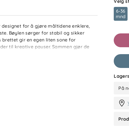
Velg s
6-36
mnd
 designet for å gjøre måltidene enklere,
te. Bøylen sørger for stabil og sikker
 brettet gir en egen liten sone for
ider til kreative pauser. Sammen gjør de
I
fortabelt sted barnet kan bruke i mange
Lagers
lt og trygt
M
På n
ktivitet
tol
Prod