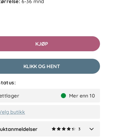
tørrelse
:
6-36 mnd
2 uker siden
Bra produkt, stiv pris. 😅
KJØP
Iselin
Bekreftet kjøper
2 uker siden
KLIKK OG HENT
tatus:
Madeleine
Bekreftet kjøper
ettlager
Mer enn 10
2 måneder siden
Velg butikk
uktanmeldelser
3
Verified by Trustvoice