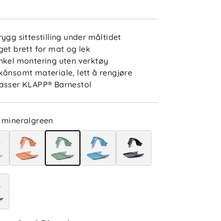
rygg sittestilling under måltidet
get brett for mat og lek
nkel montering uten verktøy
kånsomt materiale, lett å rengjøre
asser KLAPP® Barnestol
4.3
5
4
3
mineralgreen
2
sert på 3 anmeldelser
1
etter
Filtrer etter
lser (3)
André J
Bekreftet kjøper