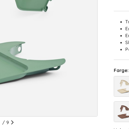
T
E
E
S
P
Farge
:
ba
Sorter 
Anmelde
/
9
AJ