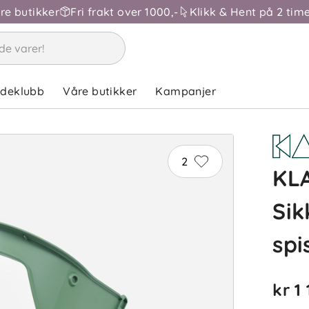
åre butikker
Fri frakt over 1000,-
Klikk & Hent på 2 time
ndeklubb
Våre butikker
Kampanjer
2
KL
Sik
spi
kr 1