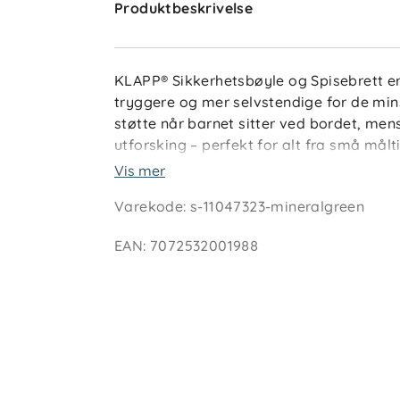
Produktbeskrivelse
KLAPP® Sikkerhetsbøyle og Spisebrett er
tryggere og mer selvstendige for de mins
støtte når barnet sitter ved bordet, mens
utforsking – perfekt for alt fra små målt
KLAPP® Barnestol til et praktisk og kom
Vis mer
situasjoner gjennom dagen.
Varekode
:
s-11047323-mineralgreen
Nøkkelfunksjoner
EAN
:
7072532001988
Sikkerhetsbøyle holder barnet stabi
Spisebrett gir rom for mat, lek og a
Enkel å feste og fjerne ved behov
Tåler søl, lett å tørke av
Passer perfekt med KLAPP® Barnes
Spesifikasjoner