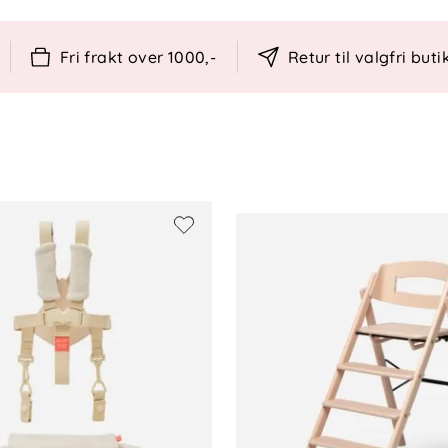
l
Fri frakt over 1000,-
Retur til valgfri buti
rnestol