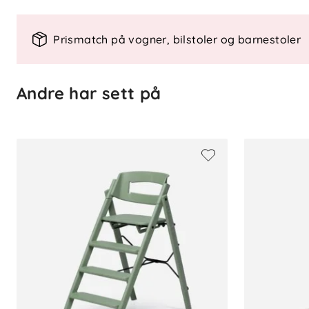
Alder: 6–36 måneder
Materiale: Slitesterk plast og metal
Prismatch på vogner, bilstoler og barnestoler
Kompatibilitet: Kun med KLAPP® Ba
Vedlikehold: Tørkes med fuktig klut
Montering: Uten bruk av verktøy
Andre har sett på