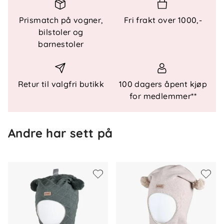
Nøkkelegenskaper:
Prismatch på vogner,
Fri frakt over 1000,-
100 % ull i ytterlaget
: Gir naturlig varme og
bilstoler og
isolasjon.
barnestoler
Økologisk bomullsfôr
: 97 % bomull og 3 %
elastan for optimal passform.
Refleksdetaljer
: Løkke for bedre synlighet i
Retur til valgfri butikk
100 dagers åpent kjøp
dårlig lys.
for medlemmer**
Sertifiseringer:
Andre har sett på
Ull
: OEKO-TEX og Bluesign-sertifisert.
Økologisk bomull
: GOTS-, OEKO-TEX- og IVN-
sertifisert.
Vaskeanvisning:
Ullvask på 30 grader.