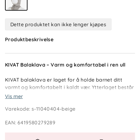
Dette produktet kan ikke lenger kjøpes
Produktbeskrivelse
KIVAT Balaklava – Varm og komfortabel i ren ull
KIVAT balaklava er laget for å holde barnet ditt
varmt og komfortabelt i kaldt vær. Ytterlaget består
av 100 % ull, og innsiden har et fôr i myk, økologisk
Vis mer
bomull med en liten mengde elastan (3 %) for ekstra
Varekode
:
s-11040404-beige
fleksibilitet. Balaklavaen har også en praktisk
refleksløkke som gir økt synlighet i mørket, samt
EAN
:
6419580279289
ekstra varmebeskyttelse ved panne og ører.