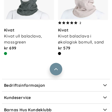
Produsert i Finland
Om oss
2
Kontakt oss
Kivat
Kivat
Våre butikker
Frakt og levering
Kivat ull balaclava, 
Kivat balaclava i 
Vårt samfunnsansvar
mossgreen
økologisk bomull, sand
Retur og reklamasjon
kr 699
kr 579
Jobbe i Barnas Hus
Salgsbetingelser
Barnas Hus bedrift
Prismatch
Kontaktpersoner
Informasjonskapsler
Personvern
Ofte stilte spørsmål
Bedriftsinformasjon
Størrelsesguider
Elektronisk avfall
Kundeservice
Om Klarna
Medlemsfordeler
Barnas Hus Kundeklubb
Medlemsvilkår