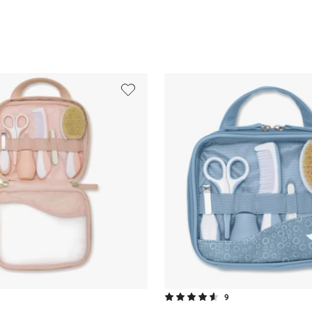
treplate
iserende sprit
2019
9