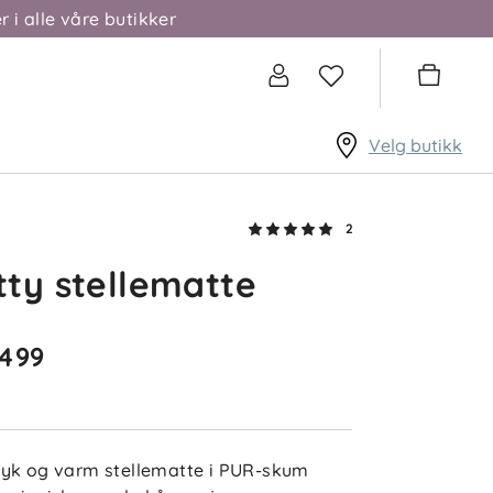
r i alle våre butikker
Velg butikk
2
ty stellematte
 499
yk og varm stellematte i PUR-skum