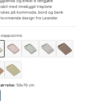
ygienisk og enkel å rengjøre
tabil med innebygd treplate
rukes på kommode, bord og benk
risvinnende design fra Leander
cappuccino
5.0
5
4
3
2
sert på 2 anmeldelser
1
tørrelse
:
50x70 cm
etter
Filtrer etter