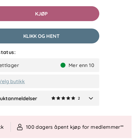
lser (2)
KJØP
Elisabeth B
Bekreftet kjøper
3 dager siden
KLIKK OG HENT
tatus:
Helene
Bekreftet kjøper
ettlager
Mer enn 10
2 måneder siden
Velg butikk
uktanmeldelser
2
Verified by Trustvoice
kk
100 dagers åpent kjøp for medlemmer**