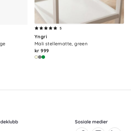
5
Yngri
ige
Mali stellematte, green
kr 999
ndeklubb
Sosiale medier