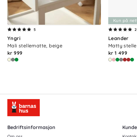
Kun på net
5
2
Yngri
Leander
Mali stellematte, beige
Matty stell
kr 999
kr 1 499
Bedriftsinformasjon
Kunde
Om oss
Kontak