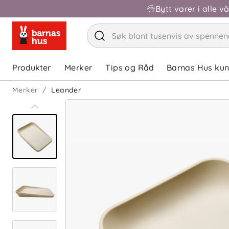
Bytt varer i alle v
Produkter
Merker
Tips og Råd
Barnas Hus ku
Merker
Leander