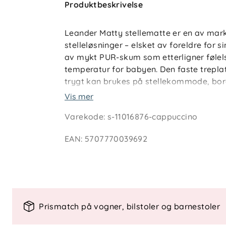
Produktbeskrivelse
Leander Matty stellematte er en av mar
stelleløsninger – elsket av foreldre for 
av mykt PUR-skum som etterligner følel
temperatur for babyen. Den faste treplate
trygt kan brukes på stellekommode, bord
Vis mer
Matty er 100 % vanntett og enkel å rengj
Varekode
:
s-11016876-cappuccino
desinfiserende sprit, noe som gjør den i
småbarnsforeldre. Overflaten er fri for 
EAN
:
5707770039692
kan brukes uten trekk eller tilbehør.
Med sitt prisvinnende danske design kom
trygghet og estetikk – en moderne klass
barnerommet eller hvor du ønsker en try
Prismatch på vogner, bilstoler og barnestoler
Nøkkelfunksjoner: