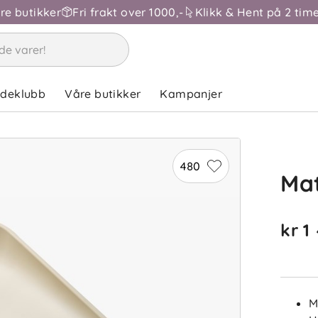
åre butikker
Fri frakt over 1000,-
Klikk & Hent på 2 time
ndeklubb
Våre butikker
Kampanjer
480
Mat
kr 1
M