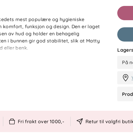
Anmelde
kedets mest populære og hygieniske
EB
sin komfort, funksjon og design. Den er laget
sen av hud og holder en behagelig
n i bunnen gir god stabilitet, slik at Matty
 eller benk.
Lagers
H
øre. Den tåler både mild såpe og
På n
deell som vaskbar stellematte for travle
skadelige stoffer som ftalater og PVC, og
Prod
binerer Leander Matty funksjonalitet,
iker som passer perfekt på badet,
gg stelleplass.
Fri frakt over 1000,-
Retur til valgfri buti