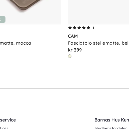
t
1
CAM
ematte, mocca
Fasciatoio stellematte, be
kr 399
service
Barnas Hus Ku
t oss
Medlemsfordeler