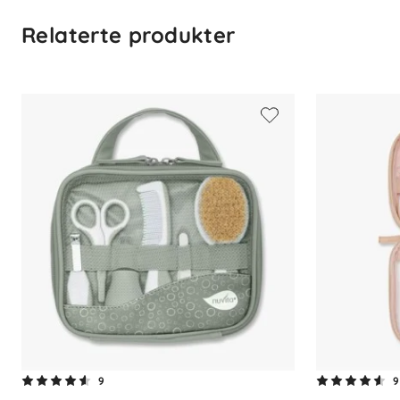
Hygienisk og vaskbar stellematte
Mykt PUR-skum som føles som hud
Relaterte produkter
Stabil og trygg med treplate
Brukes på kommode eller bord
Prisvinnende design uten PVC
Spesifikasjoner:
Materiale
: PUR-skum med laminert 
Rengjøring
: Såpe, vann eller desinf
Bruk
: På kommode, bord eller benk
Fri for
: PVC og ftalater
Designpris
: German Design Award 
Produsent
: Leander
9
9