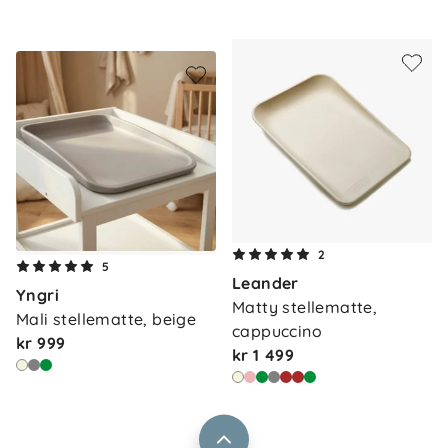
Om oss
2
Kontakt oss
5
Leander
Våre butikker
Yngri
Frakt og levering
Matty stellematte, 
Mali stellematte, beige
Vårt samfunnsansvar
cappuccino
Retur og reklamasjon
kr 999
kr 1 499
Jobbe i Barnas Hus
Salgsbetingelser
Barnas Hus bedrift
Prismatch
Kontaktpersoner
Informasjonskapsler