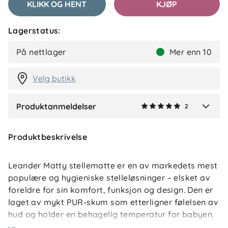
KLIKK OG HENT
KJØP
Lagerstatus:
Helene
Bekreftet kjøper
H
På nettlager
Mer enn 10
2 måneder siden
Velg butikk
Produktanmeldelser
2
Verified by Trustvoice
Produktbeskrivelse
Leander Matty stellematte er en av markedets mest
populære og hygieniske stelleløsninger – elsket av
foreldre for sin komfort, funksjon og design. Den er
laget av mykt PUR-skum som etterligner følelsen av
hud og holder en behagelig temperatur for babyen.
Den faste treplaten i bunnen gir god stabilitet, slik