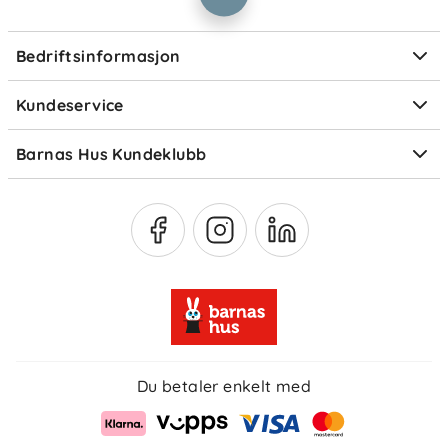
Personvern
Ofte stilte spørsmål
Bedriftsinformasjon
Størrelsesguider
Elektronisk avfall
Kundeservice
Om Klarna
Medlemsfordeler
Barnas Hus Kundeklubb
Medlemsvilkår
Du betaler enkelt med