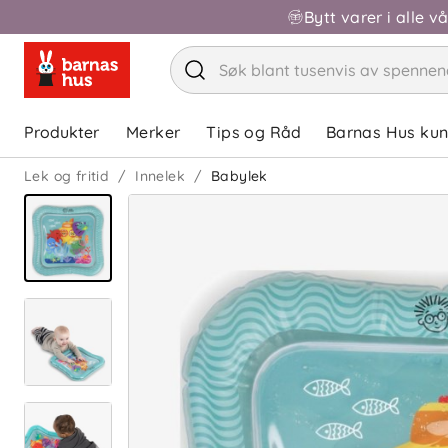
Bytt varer i alle v
Produkter
Merker
Tips og Råd
Barnas Hus ku
Lek og fritid
Innelek
Babylek