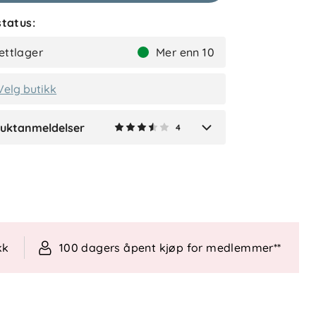
tatus:
I
Bekreftet kjøper
ettlager
Mer enn 10
2 måneder siden
Velg butikk
uktanmeldelser
4
Verified by Trustvoice
kk
100 dagers åpent kjøp for medlemmer**