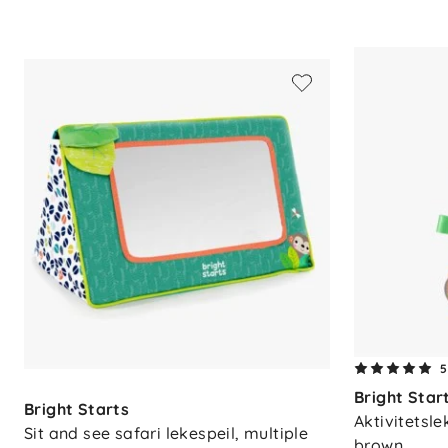
Fylles med vann i midten, luft i kan
Tømmes og tørkes enkelt etter bru
Størrelse: ca. 66 × 50 cm
Materiale: PVC, fri for ftalater
CE-merket
5
Bright Star
Bright Starts
Aktivitetsle
Sit and see safari lekespeil, multiple
brown