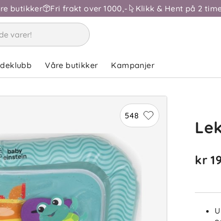
åre butikker
Fri frakt over 1000,-
Klikk & Hent på 2 time
ndeklubb
Våre butikker
Kampanjer
548
ba
Le
Sorter 
kr 1
Anmeld
M
U