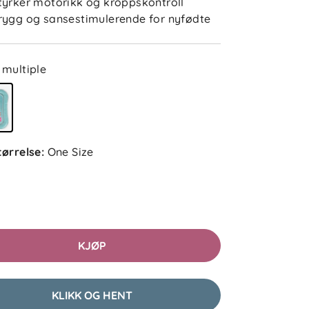
9 dager siden
tyrker motorikk og kroppskontroll
rygg og sansestimulerende for nyfødte
Vanskelig å få figurene til å få
figurene til å flytte på seg
multiple
Katharina
Bekreftet kjøper
1 måned siden
tørrelse
:
One Size
Det er teknisk ingenting galt med
leken, men gutten har ingen
interesse for leken.
KJØP
Monica J
Bekreftet kjøper
1 måned siden
KLIKK OG HENT