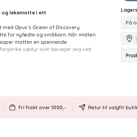
Lagers
og lekematte i ett
I
På n
rt med Opus’s Ocean of Discovery
tte for nyfødte og småbarn. Når midten
skaper matten en spennende
fargerike sjødyr som beveger seg ved
Prod
nsestimulering fra første måned.
ksjon til årsak og virkning, samtidig som
visuell fokus. Den er enkel å bruke, lett å
sk hjemme som på reise.
Fri frakt over 1000,-
Retur til valgfri buti
 motorikk
g ved trykk