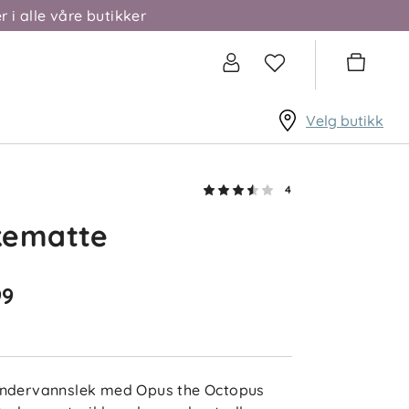
r i alle våre butikker
Velg butikk
3.5
5
4
3
4
2
sert på 4 anmeldelser
1
kematte
etter
Filtrer etter
99
elser (4)
Maria
Bekreftet kjøper
ndervannslek med Opus the Octopus