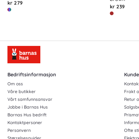
kr 279
kr 239
Bedriftsinformasjon
Kunde
Om oss
Kontak
Våre butikker
Frakt o
Vårt samfunnsansvar
Retur 
Jobbe i Barnas Hus
Salgsb
Barnas Hus bedrift
Prisma
Kontaktpersoner
Inform
Personvern
Ofte st
Størrelsesguider
Elektro