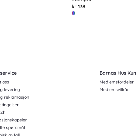
kr 139
service
Barnas Hus Ku
t oss
Medlemsfordeler
g levering
Medlemsvilkår
og reklamasjon
etingelser
tch
asjonskapsler
ilte spørsmål
nisk avfall