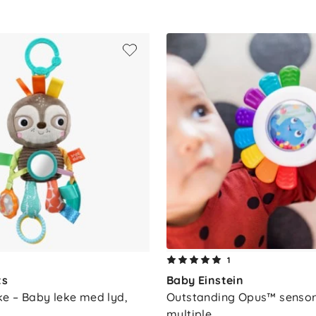
ten
k
1
ts
Baby Einstein
ke – Baby leke med lyd, 
Outstanding Opus™ sensori
multiple