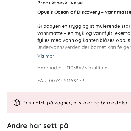
Produktbeskrivelse
Opus’s Ocean of Discovery – vannmatte 
Gi babyen en trygg og stimulerende sta
vannmatte – en myk og vannfylt lekema
fylles med vann og kanten blåses opp, 
undervannsverden der barnet kan følge 
berøring. Perfekt for magetrening og sa
Vis mer
Varekode
:
s-11038625-multiple
Denne vannmatten gir en morsom introdu
den støtter utvikling av grovmotorikk og 
EAN
:
0074451168473
rengjøre og tar liten plass – like prakti
Prismatch på vogner, bilstoler og barnestoler
Egenskaper og vedlikehold
Egnet fra nyfødt (0 mnd+)
Stimulerer sanser, koordinasjon og
Andre har sett på
Visuelle elementer som beveger se