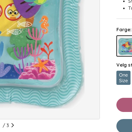
S
T
Farge
:
K
Velg s
One
Size
MJ
/
3