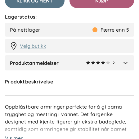
KLIKK OG HENT
KJØP
Lagerstatus:
Dawit
Bekreftet kjøper
D
På nettlager
Færre enn 5
1 måned siden
Velg butikk
Produktanmeldelser
2
Verified by Trustvoice
Produktbeskrivelse
Oppblåstbare armringer perfekte for å gi barna
trygghet og mestring i vannet. Det fargerike
designet med kjente figurer gir ekstra badeglede,
samtidig som armringene gir stabilitet når barnet
beveger seg i bassenget eller ved stranden. De er
Vis mer