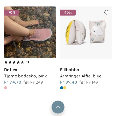
70%
40%
Om oss
Kontakt oss
19
Våre butikker
Reflex
Filibabba
Frakt og levering
Tjøme badesko, pink
Armringer Alfie, blue
Vårt samfunnsansvar
Retur og reklamasjon
kr 74,70
før
kr 249
kr 89,40
før
kr 149
Jobbe i Barnas Hus
Salgsbetingelser
Barnas Hus bedrift
Prismatch
Kontaktpersoner
Informasjonskapsler
Personvern