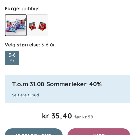
Farge
:
gabbys
4.0
5
4
Velg størrelse
:
3-6 år
3
2
basert på 2 anmeldelser
3-6
1
år
Sorter etter
Filtrer etter
T.o.m 31.08 Sommerleker 40%
Anmeldelser (2)
Se flere tilbud
Cecilie B
Bekreftet kjøper
CB
kr 35,40
før
kr 59
3 uker siden
Faller lett av, noe stor i str