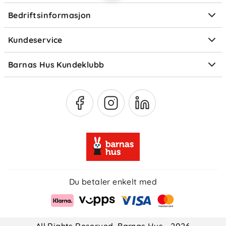
Ofte stilte spørsmål
Bedriftsinformasjon
Størrelsesguider
Elektronisk avfall
Kundeservice
Om Klarna
Medlemsfordeler
Barnas Hus Kundeklubb
Medlemsvilkår
Du betaler enkelt med