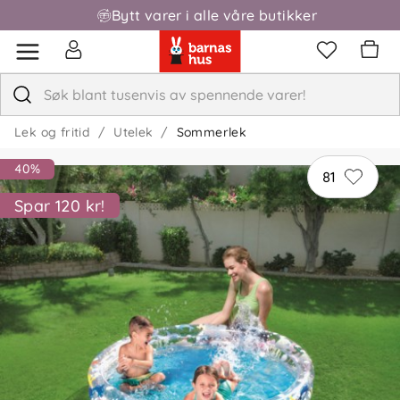
Bytt varer i alle våre butikker
Fri frakt over 1000,-
Lek og fritid
Utelek
Sommerlek
40%
81
Spar 120 kr!