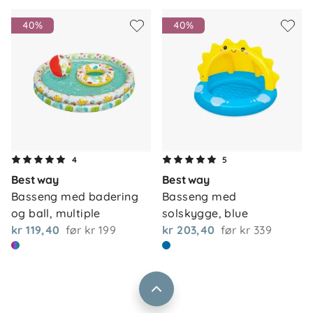
40%
40%
Om oss
4
5
Kontakt oss
Bestway
Bestway
Våre butikker
Frakt og levering
Basseng med badering 
Basseng med 
Vårt samfunnsansvar
og ball, multiple
solskygge, blue
Retur og reklamasjon
kr 119,40
før
kr 199
kr 203,40
før
kr 339
Jobbe i Barnas Hus
Salgsbetingelser
Barnas Hus bedrift
Prismatch
Kontaktpersoner
Informasjonskapsler
Personvern