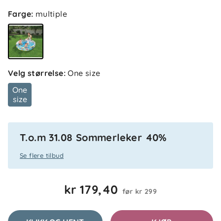
Farge
:
multiple
Velg størrelse
:
One size
One
size
T.o.m 31.08 Sommerleker 40%
4.0
5
4
Se flere tilbud
3
2
basert på 1 anmeldelse
1
kr 179,40
før
kr 299
Filtrer etter