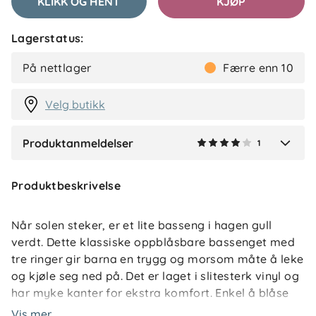
KLIKK OG HENT
KJØP
Anmeldelser (1)
Lagerstatus:
Silje D
Bekreftet kjøper
SD
På nettlager
Færre enn 10
2 uker siden
Velg butikk
Produktanmeldelser
1
Verified by Trustvoice
Produktbeskrivelse
Når solen steker, er et lite basseng i hagen gull
verdt. Dette klassiske oppblåsbare bassenget med
tre ringer gir barna en trygg og morsom måte å leke
og kjøle seg ned på. Det er laget i slitesterk vinyl og
har myke kanter for ekstra komfort. Enkel å blåse
opp, lett å fylle med vann og rask å tømme etter
Vis mer