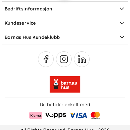
Ofte stilte spørsmål
Bedriftsinformasjon
Størrelsesguider
Elektronisk avfall
Kundeservice
Om Klarna
Medlemsfordeler
Barnas Hus Kundeklubb
Medlemsvilkår
Du betaler enkelt med