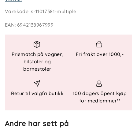
bruk. Perfekt for sommerdager hjemme i hagen eller
Varekode
:
s-11017381-multiple
på terrassen.
EAN
:
6942138967999
Nøkkelfunksjoner
Klassisk basseng med tre oppblåsbare ringer
Gir avkjølende lek på varme dager
Slitesterk kvalitet som tåler barnelek
Prismatch på vogner,
Fri frakt over 1000,-
Myke kanter for økt trygghet
bilstoler og
Enkel å sette opp og lagre
barnestoler
Spesifikasjoner
Mål: 152 x 30 cm
Retur til valgfri butikk
100 dagers åpent kjøp
Materiale: Slitesterk vinyl
for medlemmer**
Kapasitet: 282 liter
Alder: Fra 2 år
Vedlikehold: Vaskes med mildt såpevann
Andre har sett på