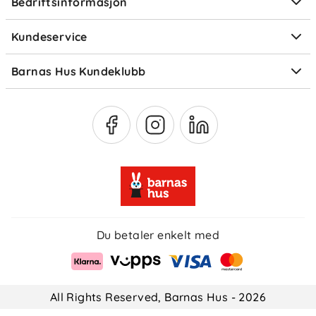
Bedriftsinformasjon
Størrelsesguider
Elektronisk avfall
Kundeservice
Om Klarna
Medlemsfordeler
Barnas Hus Kundeklubb
Medlemsvilkår
Du betaler enkelt med
All Rights Reserved, Barnas Hus - 2026