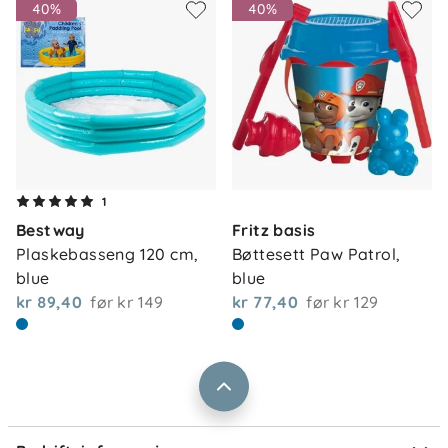
40%
40%
Om oss
1
Kontakt oss
Bestway
Fritz basis
Våre butikker
Frakt og levering
Plaskebasseng 120 cm, 
Bøttesett Paw Patrol, 
Vårt samfunnsansvar
blue
blue
Retur og reklamasjon
kr 89,40
før
kr 149
kr 77,40
før
kr 129
Jobbe i Barnas Hus
Salgsbetingelser
Barnas Hus bedrift
Prismatch
Kontaktpersoner
Informasjonskapsler
Personvern
Ofte stilte spørsmål