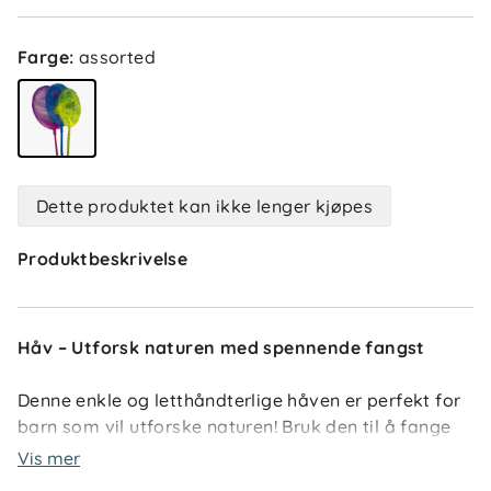
Farge
:
assorted
Dette produktet kan ikke lenger kjøpes
Produktbeskrivelse
Håv – Utforsk naturen med spennende fangst
Denne enkle og letthåndterlige håven er perfekt for
barn som vil utforske naturen! Bruk den til å fange
småfisk i fjæra eller som insektshåv på skogsturen.
Vis mer
En morsom og lærerik aktivitet som gir timevis med