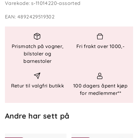
Varekode
:
s-11014220-assorted
utforsking og glede.
EAN
:
4892429519302
Funksjonelle Detaljer:
Lengde
: 114 cm
Alder
: Anbefalt fra 5 år
Prismatch på vogner,
Fri frakt over 1000,-
Bruk
: Ideell for fangst av småfisk og insekter
bilstoler og
Selges
: Per stk
barnestoler
Retur til valgfri butikk
100 dagers åpent kjøp
for medlemmer**
Andre har sett på