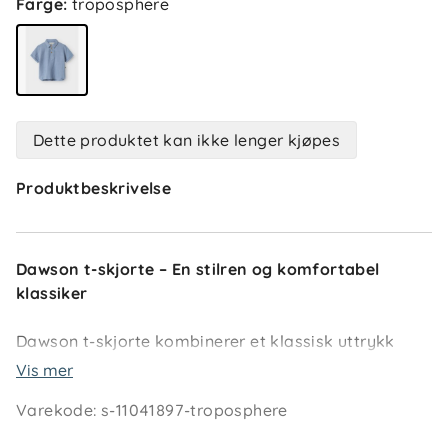
Farge
:
troposphere
Dette produktet kan ikke lenger kjøpes
Produktbeskrivelse
Dawson t-skjorte – En stilren og komfortabel
klassiker
Dawson t-skjorte kombinerer et klassisk uttrykk
med en komfortabel passform. Laget av lett vevd
Vis mer
stoff med et tydelig kryssmønster, gir den en stilren
Varekode
:
s-11041897-troposphere
og strukturert look.