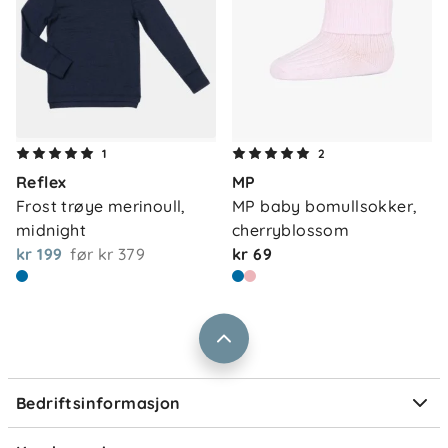
Om oss
1
2
Kontakt oss
Reflex
MP
Våre butikker
Frakt og levering
Frost trøye merinoull, 
MP baby bomullsokker, 
Vårt samfunnsansvar
midnight
cherryblossom
Retur og reklamasjon
kr 199
før
kr 379
kr 69
Jobbe i Barnas Hus
Salgsbetingelser
Barnas Hus bedrift
Prismatch
Kontaktpersoner
Informasjonskapsler
Personvern
Ofte stilte spørsmål
Bedriftsinformasjon
Størrelsesguider
Elektronisk avfall