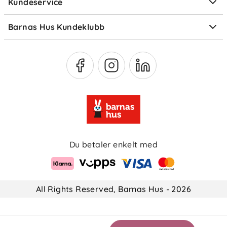
Kundeservice
Om Klarna
Medlemsfordeler
Barnas Hus Kundeklubb
Medlemsvilkår
Du betaler enkelt med
All Rights Reserved, Barnas Hus - 2026