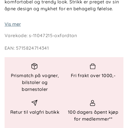
komfortabel og trendy look. Strikk er preget av sin
åpne design og mykhet for en behagelig følelse.
Produkttype : Bukser
Vis mer
Detaljer : Justerbar midje, EVA-mellomsåle
Varekode
:
s-11047215-oxfordtan
Passform : Bukser med normal passform har
en ettersittende overdel og ben med normal
EAN
:
5715824714341
passform
Obs : ADVARSEL! Hold borte fra flammer.
Festetype : Festet belte
Festelengde : 13
Prismatch på vogner,
Fri frakt over 1000,-
Festekomposisjon : Hovedstoff
bilstoler og
barnestoler
Retur til valgfri butikk
100 dagers åpent kjøp
for medlemmer**