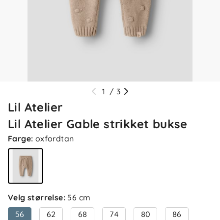
1
/
3
Lil Atelier
Lil Atelier Gable strikket bukse
Farge
:
oxfordtan
Velg størrelse
:
56 cm
56
62
68
74
80
86