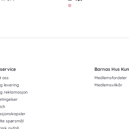
service
Barnas Hus Ku
t oss
Medlemsfordeler
g levering
Medlemsvilkår
og reklamasjon
etingelser
tch
asjonskapsler
ilte spørsmål
nisk avfall