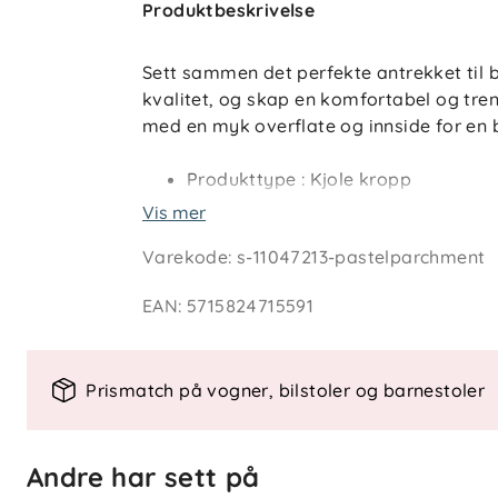
Produktbeskrivelse
Sett sammen det perfekte antrekket til 
kvalitet, og skap en komfortabel og trend
med en myk overflate og innside for en b
Produkttype : Kjole kropp
Hals : Bestefar
Vis mer
Erme : Lange ermer
Varekode
:
s-11047213-pastelparchment
Lukking : Knapp og hempefeste, T
Detaljer : Rysjer
EAN
:
5715824715591
Mønster : Printet er gjentatt over h
Passform : Regular Fit
Obs : ADVARSEL! Hold borte fra fla
Prismatch på vogner, bilstoler og barnestoler
Andre har sett på