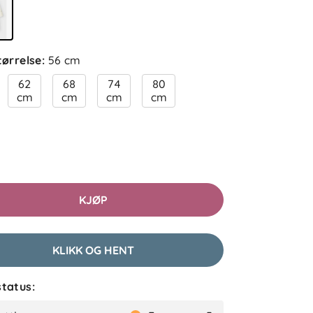
tørrelse
:
56 cm
62
68
74
80
cm
cm
cm
cm
KJØP
KLIKK OG HENT
tatus: