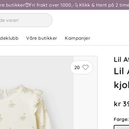
åre butikker
Fri frakt over 1000,-
Klikk & Hent på 2 time
ndeklubb
Våre butikker
Kampanjer
Lil A
20
Lil
kjo
kr 3
Farge
: