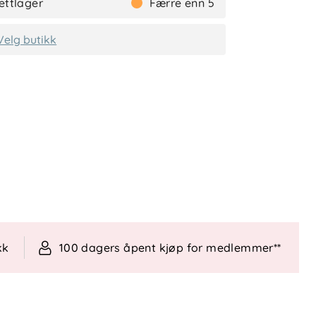
ettlager
Færre enn 5
Velg butikk
kk
100 dagers åpent kjøp for medlemmer**