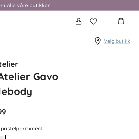
r i alle våre butikker
Velg butikk
telier
 Atelier Gavo
lebody
99
pastelparchment