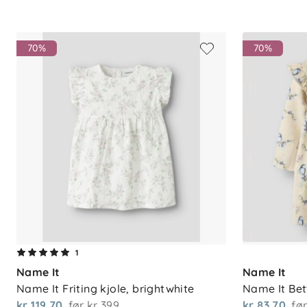
70%
70%
1
Name It
Name It
Name It Friting kjole, brightwhite
Name It Bet
kr 119,70
før
kr 399
kr 83,70
fø