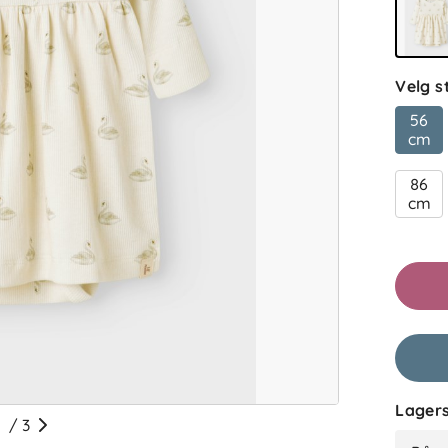
Velg s
56
cm
86
cm
Lagers
/
3