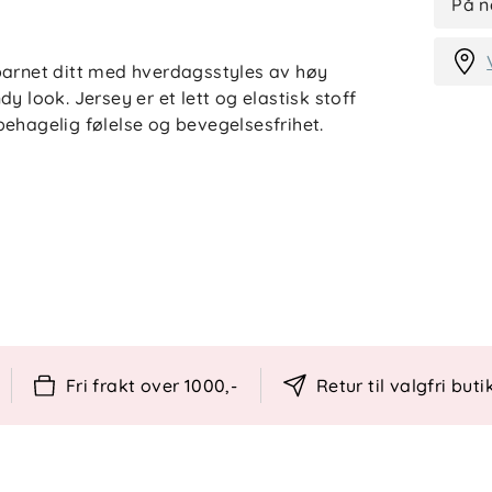
På n
barnet ditt med hverdagsstyles av høy
y look. Jersey er et lett og elastisk stoff
ehagelig følelse og bevegelsesfrihet.
rykknapplukking
ele overflaten av produktet
mmer.
Fri frakt over 1000,-
Retur til valgfri buti