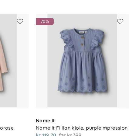
70%
Name It
eorose
Name It Fillian kjole, purpleimpression
kr 119,70
før
kr 399