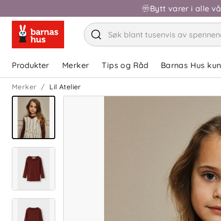
Bytt varer i alle v
Produkter
Merker
Tips og Råd
Barnas Hus ku
Merker
Lil Atelier