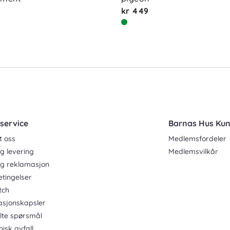
kr 449
service
Barnas Hus Ku
t oss
Medlemsfordeler
g levering
Medlemsvilkår
og reklamasjon
etingelser
tch
asjonskapsler
ilte spørsmål
nisk avfall