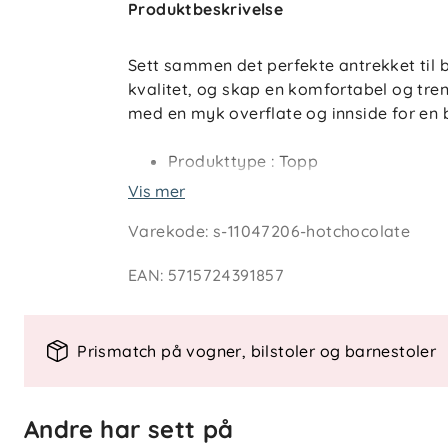
Produktbeskrivelse
Sett sammen det perfekte antrekket til 
kvalitet, og skap en komfortabel og trend
med en myk overflate og innside for en b
Produkttype : Topp
Hals : O-hals
Vis mer
Erme : Lange ermer
Varekode
:
s-11047206-hotchocolate
Detaljer : Rysjer, Babylock-detalje
Passform : Slim Fit
EAN
:
5715724391857
Prismatch på vogner, bilstoler og barnestoler
Andre har sett på