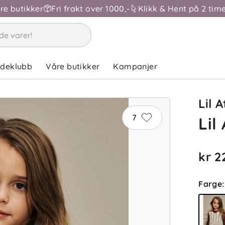
åre butikker
Fri frakt over 1000,-
Klikk & Hent på 2 time
ndeklubb
Våre butikker
Kampanjer
Lil A
7
Lil
kr 2
Farge
: