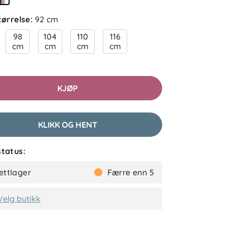
tørrelse
:
92 cm
98
104
110
116
cm
cm
cm
cm
KJØP
KLIKK OG HENT
tatus:
ettlager
Færre enn 5
Velg butikk