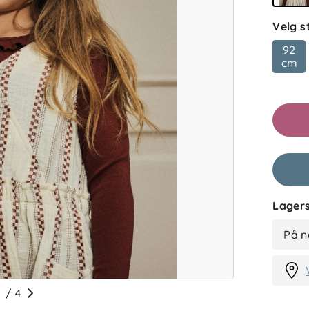
Velg s
92
cm
Lagers
På n
/
4