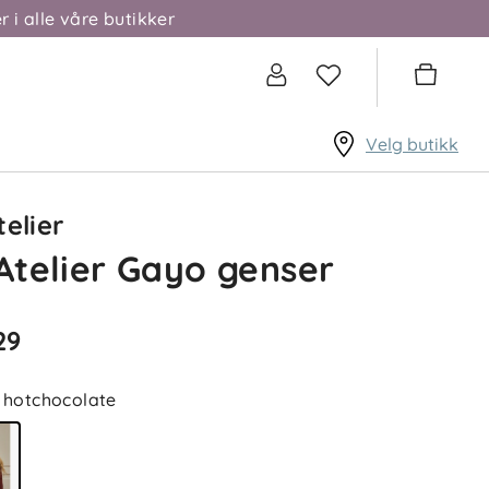
r i alle våre butikker
Velg butikk
telier
 Atelier Gayo genser
29
hotchocolate