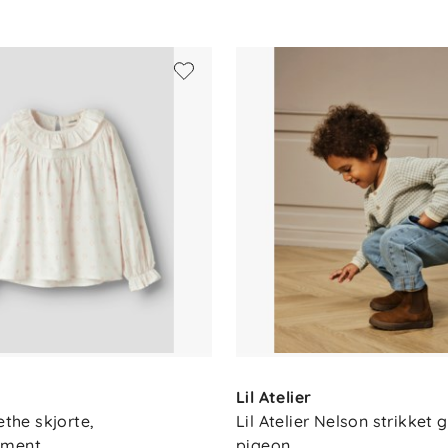
Lil Atelier
ethe skjorte, 
Lil Atelier Nelson strikket g
hment
pigeon