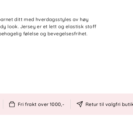
barnet ditt med hverdagsstyles av høy
y look. Jersey er et lett og elastisk stoff
ehagelig følelse og bevegelsesfrihet.
r, EVA-mellomsåle
Fri frakt over 1000,-
Retur til valgfri buti