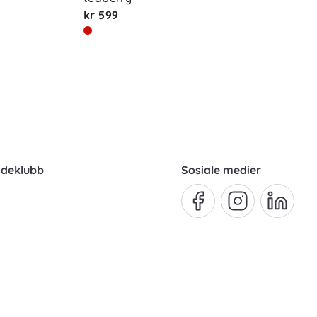
kr 599
ndeklubb
Sosiale medier