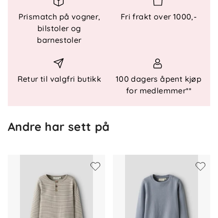
Prismatch på vogner,
Fri frakt over 1000,-
Nøkkelfunksjoner
bilstoler og
Børstet sweat med lun innside
barnestoler
Klassisk bestefarhals
Praktisk brystlomme
Ribbemansjetter og kanter
Retur til valgfri butikk
100 dagers åpent kjøp
Øko- og resirkulert materiale
for medlemmer**
Spesifikasjoner
Materiale: 85 % økologisk bomull, 15 %
Andre har sett på
resirkulert polyester
Stoff: Børstet sweatstoff
Hals: Bestefarhals
Ermer: Lange ermer
Mansjetter: Ribbemansjetter
Lommer: Brystlomme
Lukking: Knappelukking
Detaljer: Merke, ribbekanter