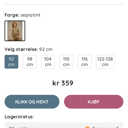
Farge
:
sepiatint
Velg størrelse
:
92 cm
92
98
104
110
116
122-128
cm
cm
cm
cm
cm
cm
kr 359
KLIKK OG HENT
KJØP
Lagerstatus: