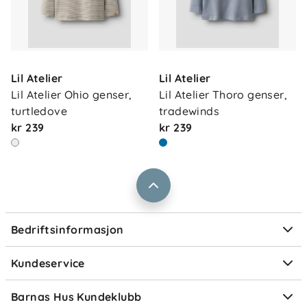
Vedlikehold: 40°C kort syklus, ikke bleke, ikke
tørketrommel, medium stryking, ikke rens,
tørkes med tørkesnor
Om oss
Kontakt oss
Lil Atelier
Lil Atelier
Våre butikker
Frakt og levering
Lil Atelier Ohio genser, 
Lil Atelier Thoro genser, 
Vårt samfunnsansvar
turtledove
tradewinds
Retur og reklamasjon
kr 239
kr 239
Jobbe i Barnas Hus
Salgsbetingelser
Barnas Hus bedrift
Prismatch
Kontaktpersoner
Informasjonskapsler
Personvern
Ofte stilte spørsmål
Bedriftsinformasjon
Størrelsesguider
Elektronisk avfall
Kundeservice
Om Klarna
Medlemsfordeler
Barnas Hus Kundeklubb
Medlemsvilkår