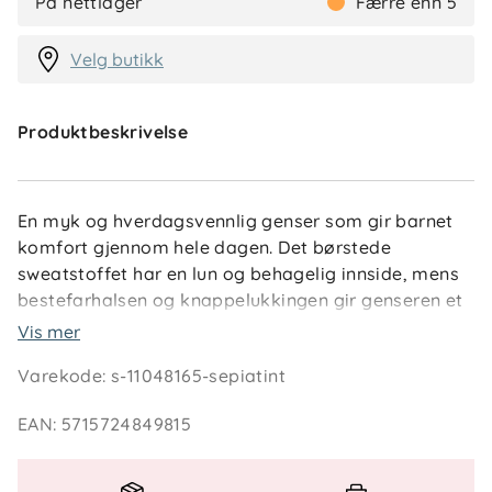
På nettlager
Færre enn 5
Velg butikk
Produktbeskrivelse
En myk og hverdagsvennlig genser som gir barnet
komfort gjennom hele dagen. Det børstede
sweatstoffet har en lun og behagelig innside, mens
bestefarhalsen og knappelukkingen gir genseren et
klassisk uttrykk som passer godt til både jeans,
Vis mer
joggebukser og leggings. Brystlommen og
Varekode
:
s-11048165-sepiatint
ribbekantene gir et praktisk og gjennomført design,
og blandingen av økologisk bomull og resirkulert
EAN
:
5715724849815
polyester gjør plagget både mykt, slitesterkt og mer
bærekraftig. En enkel og stilig genser som fungerer i
barnehage, på skole og hjemme.