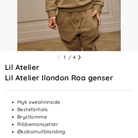
1
/
4
Lil Atelier
Lil Atelier Ilondon Roa genser
Myk sweatinnside
Bestefarhals
Brystlomme
Ribbemansjetter
Økobomullblanding