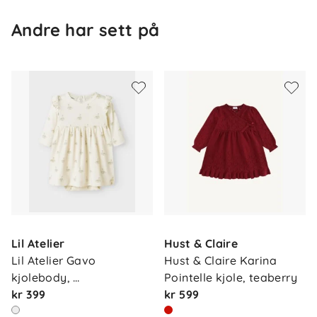
Andre har sett på
Om oss
Kontakt oss
Lil Atelier
Hust & Claire
Våre butikker
Frakt og levering
Lil Atelier Gavo 
Hust & Claire Karina 
Vårt samfunnsansvar
kjolebody, 
Pointelle kjole, teaberry
Retur og reklamasjon
pastelparchm…
kr 399
kr 599
Jobbe i Barnas Hus
Salgsbetingelser