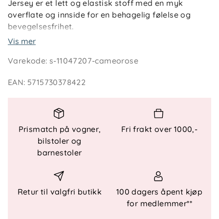
Jersey er et lett og elastisk stoff med en myk
overflate og innside for en behagelig følelse og
bevegelsesfrihet.
Vis mer
Produkttype : Kjole
Varekode
:
s-11047207-cameorose
Hals : O-hals
Erme : Lange ermer
EAN
:
5715730378422
Detaljer : Babylock-detaljer, Rysjer
Passform : Regular Fit
Prismatch på vogner,
Fri frakt over 1000,-
bilstoler og
barnestoler
Retur til valgfri butikk
100 dagers åpent kjøp
for medlemmer**