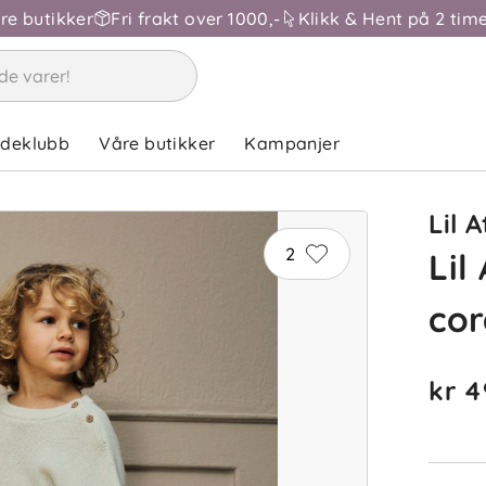
åre butikker
Fri frakt over 1000,-
Klikk & Hent på 2 time
ndeklubb
Våre butikker
Kampanjer
Lil A
2
Lil
co
kr 4