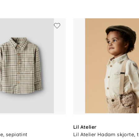
 48 % økologisk bomull, 2 % elastan
ke bleke, ikke tørketrommel, lav varme
 tørkesnor
Lil Atelier
e, sepiatint
Lil Atelier Hadam skjorte, 