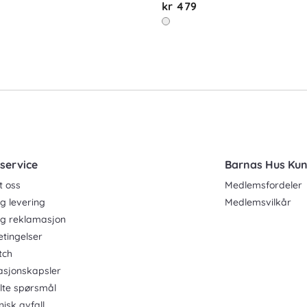
kr 479
service
Barnas Hus Ku
t oss
Medlemsfordeler
g levering
Medlemsvilkår
og reklamasjon
etingelser
tch
asjonskapsler
ilte spørsmål
nisk avfall