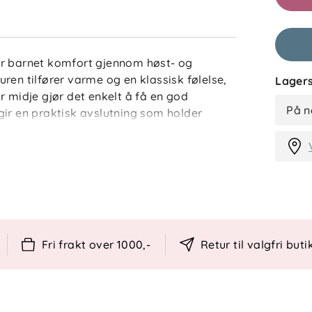
ir barnet komfort gjennom høst- og
ren tilfører varme og en klassisk følelse,
Lagers
r midje gjør det enkelt å få en god
På n
gir en praktisk avslutning som holder
rkelapp gir et gjennomført uttrykk. Med
 bomull får du et plagg som både kjennes
lig i barnets garderobe.
Fri frakt over 1000,-
Retur til valgfri buti