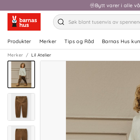
Bytt varer i alle v
Produkter
Merker
Tips og Råd
Barnas Hus ku
Merker
Lil Atelier