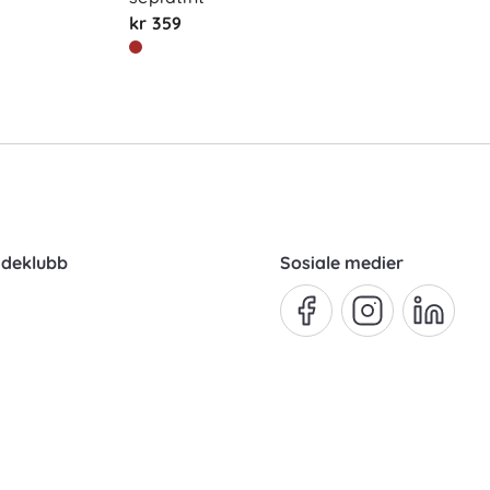
kr 359
ndeklubb
Sosiale medier