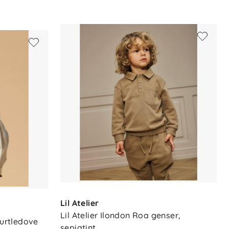
Lil Atelier
Lil Atelier Ilondon Roa genser, 
turtledove
sepiatint