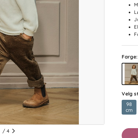
M
L
J
E
F
Farge
:
Velg s
98
cm
/
4