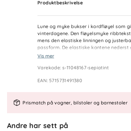
Produktbeskrivelse
Lune og myke bukser i kordfløyel som g
vinterdagene. Den fløyelsmyke ribbtekstu
mens den elastiske linningen og justerba
passform. De elastiske kantene nederst 
buksebena på plass, og forlommer og me
Vis mer
en blanding av resirkulert og økologisk
Varekode
:
s-11048167-sepiatint
godt ut og gjør et mer ansvarlig valg mu
EAN
:
5715731491380
Nøkkelfunksjoner
Myk ribbet kordfløyel
Løs og behagelig passform
Prismatch på vogner, bilstoler og barnestoler
Justerbar og elastisk midje
Pratiske forlommer
Elastiske benkanter
Andre har sett på