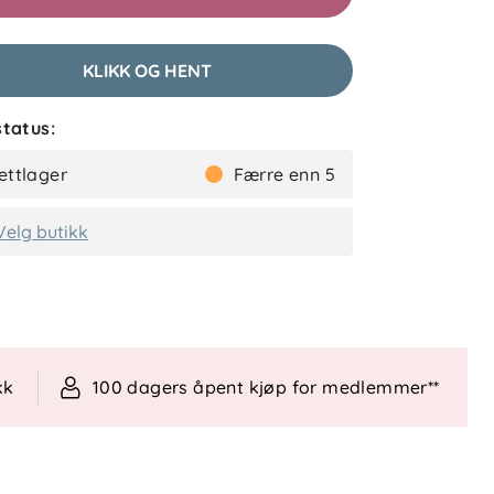
KLIKK OG HENT
tatus:
ettlager
Færre enn 5
Velg butikk
kk
100 dagers åpent kjøp for medlemmer**