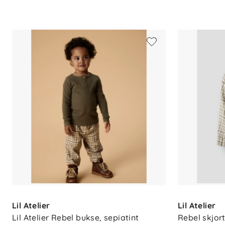
Spesifikasjoner
Materiale: 50 % resirkulert bomull,
Stoff: Kordfløyel
Passform: Løs
Midje: Justerbar, elastisk linning
Lommer: Forlommer
Ben: Elastiske kanter
Snor: 100 % bomull
Vedlikehold: 40°C skånsom vask, ik
ved stryking, ikke rens, tørkes med
Lil Atelier
Lil Atelier
Lil Atelier Rebel bukse, sepiatint
Rebel skjort