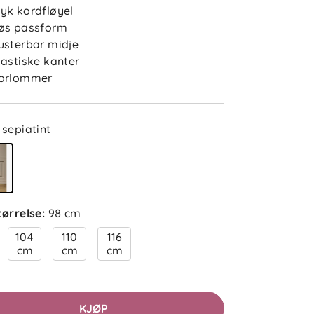
yk kordfløyel
øs passform
usterbar midje
lastiske kanter
orlommer
sepiatint
tørrelse
:
98 cm
104
110
116
cm
cm
cm
KJØP