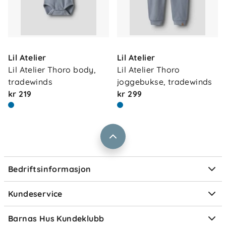
Obs: ADVARSEL! Hold borte fra flammer
Om oss
Kontakt oss
Lil Atelier
Lil Atelier
Våre butikker
Frakt og levering
Lil Atelier Thoro body, 
Lil Atelier Thoro 
Vårt samfunnsansvar
tradewinds
joggebukse, tradewinds
Retur og reklamasjon
kr 219
kr 299
Jobbe i Barnas Hus
Salgsbetingelser
Barnas Hus bedrift
Prismatch
Kontaktpersoner
Informasjonskapsler
Personvern
Ofte stilte spørsmål
Bedriftsinformasjon
Størrelsesguider
Elektronisk avfall
Kundeservice
Om Klarna
Medlemsfordeler
Barnas Hus Kundeklubb
Medlemsvilkår