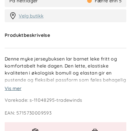
På nettlager
Færre enn 5
Velg butikk
Produktbeskrivelse
Denne myke jerseybuksen lar barnet leke fritt og
komfortabelt hele dagen. Den lette, elastiske
kvaliteten i økologisk bomull og elastan gir en
pustende og fleksibel passform som føles behagelig
mot huden. Med justerbar midje og sidelommer
Vis mer
kombinerer buksen praktiske detaljer med en løs og
Varekode
:
s-11048295-tradewinds
avslappet stil – perfekt til lek, barnehage og
hverdagsbruk.
EAN
:
5715730009593
Nøkkelfunksjoner