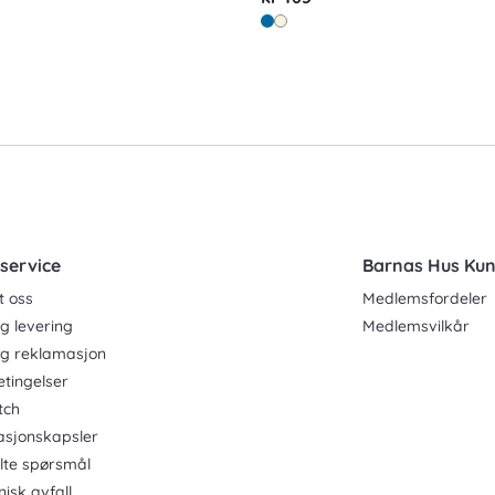
service
Barnas Hus Ku
t oss
Medlemsfordeler
g levering
Medlemsvilkår
og reklamasjon
etingelser
tch
asjonskapsler
ilte spørsmål
nisk avfall