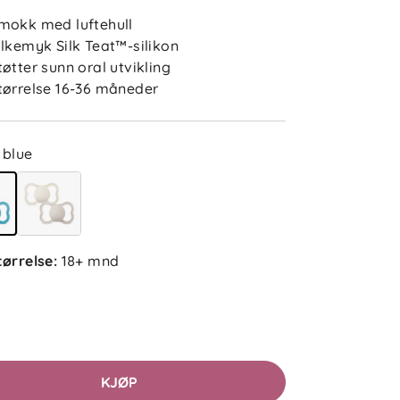
mokk med luftehull
ilkemyk Silk Teat™-silikon
tøtter sunn oral utvikling
tørrelse 16-36 måneder
blue
tørrelse
:
18+ mnd
5.0
5
4
3
2
sert på 1 anmeldelse
1
KJØP