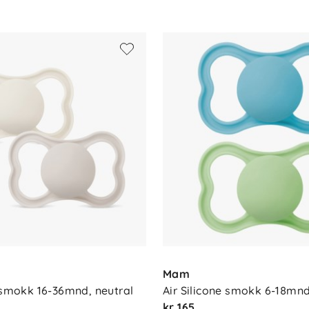
Mam
e smokk 16-36mnd, neutral
Air Silicone smokk 6-18mnd
kr 165