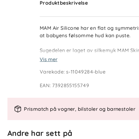
Produktbeskrivelse
MAM Air Silicone har en flat og symmetri
at babyens følsomme hud kan puste.
Sugedelen er laget av silkemyk MAM Skin
Smokken leveres i en praktisk oppbevari
Vis mer
enkelt å sterilisere smokken i mikrobølg
Varekode
:
s-11049284-blue
er laget av biosirkulære materialer, sert
massebalansemetoden.
EAN
:
7392855155749
Spesielle funksjoner
Prismatch på vogner, bilstoler og barnestoler
Flat og symmetrisk form
Ekstra store luftehull
Andre har sett på
MAM Silk Teat™-silikon