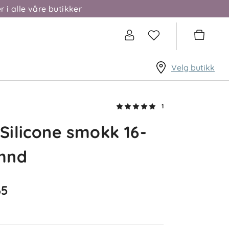
r i alle våre butikker
Velg butikk
1
 Silicone smokk 16-
mnd
65