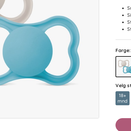
S
S
S
S
Farge
:
Velg s
18+
mnd
ba