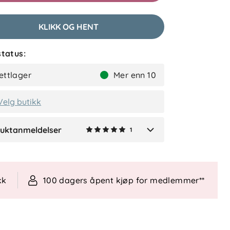
etter
KLIKK OG HENT
lser (1)
tatus:
Marita B
Bekreftet kjøper
ettlager
Mer enn 10
3 uker siden
Velg butikk
uktanmeldelser
1
Verified by Trustvoice
kk
100 dagers åpent kjøp for medlemmer**