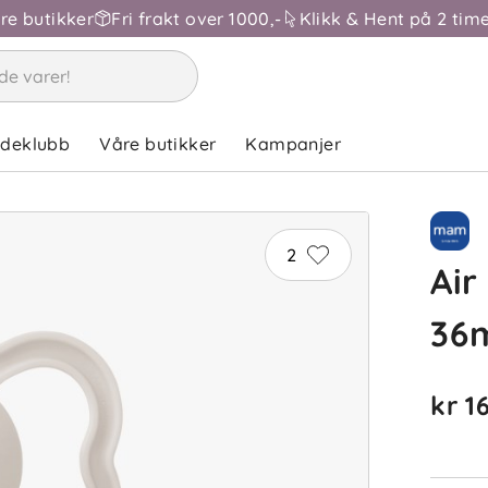
åre butikker
Fri frakt over 1000,-
Klikk & Hent på 2 time
ndeklubb
Våre butikker
Kampanjer
2
Air
36
kr 1