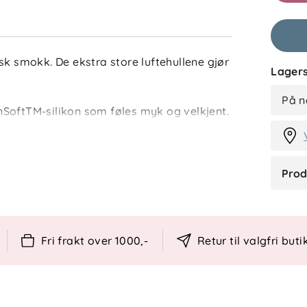
Filtrer 
Anmelde
sk smokk. De ekstra store luftehullene gjør
Lagers
MB
På n
SoftTM-silikon som føles myk og velkjent.
ngs- og steriliseringsboks som gjør det
eovnen. Skjold, knopp og steriliseringsboks
ifisert av ISCC PLUS etter
Prod
Fri frakt over 1000,-
Retur til valgfri buti