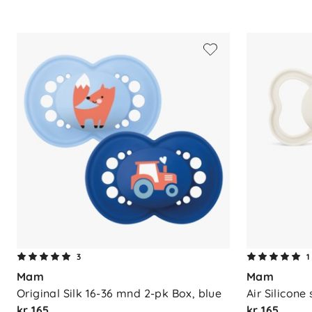
Steriliseringsboks for mikro
3
1
Mam
Mam
Original Silk 16-36 mnd 2-pk Box, blue
Air Silicon
kr 165
kr 165