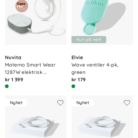
Kun på nett
Nuvita
Elvie
Materno Smart Wear 
Wave ventiler 4-pk, 
1287W elektrisk 
green
brystpum…
kr 1 399
kr 179
Nyhet
Nyhet