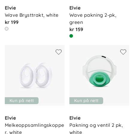
Elvie
Elvie
Wave Brysttrakt, white
Wave pakning 2-pk, 
kr 199
green
kr 159
Kun på nett
Kun på nett
Elvie
Elvie
Melkeoppsamlingskoppe
Pakning og ventil 2 pk, 
Om oss
Kontakt oss
r, white
white