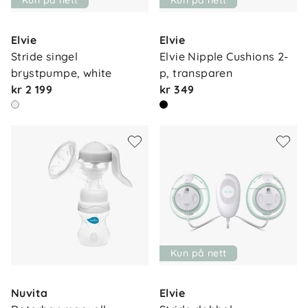
Kun på nett
Kun på nett
Elvie
Elvie
Stride singel 
Elvie Nipple Cushions 2-
brystpumpe, white
p, transparen
kr 2 199
kr 349
Kun på nett
Nuvita
Elvie