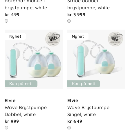
Roterbar manuell 
Stride dobbel 
brystpumpe, white
brystpumpe, white
kr 499
kr 3 999
Nyhet
Nyhet
Kun på nett
Kun på nett
Elvie
Elvie
Wave Brystpumpe 
Wave Brystpumpe 
Dobbel, white
Singel, white
kr 999
kr 649