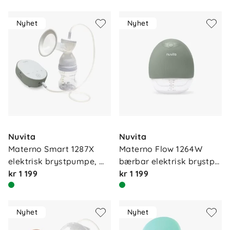
Nyhet
Nyhet
Nuvita
Nuvita
Materno Smart 1287X 
Materno Flow 1264W 
elektrisk brystpumpe, 
bærbar elektrisk brystp…
sa…
kr 1 199
kr 1 199
Nyhet
Nyhet