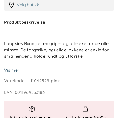
Velg butikk
Produktbeskrivelse
Loopsies Bunny er en gripe- og biteleke for de aller
minste. De fargerike, bøyelige løkkene er enkle for
små hender å holde rundt og utforske.
Leken har tre teksturerte ringer og en rangle i
Vis mer
midten som gir lyd ved bevegelse. Den er utviklet
Varekode
:
s-11049529-pink
for å støtte tidlig utforskning gjennom gripe-, riste-
og munnmotoriske aktiviteter.
EAN
:
0011964533183
Spesielle funksjoner
- Bøyelige og tyggbare løkker - Tre teksturerte
Prismatch på vogner,
Fri frakt over 1000,-