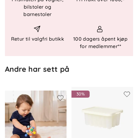
ringer - Rangle plassert i midten - Støtter utvikling
bilstoler og
av gripe- og koordinasjonsevner
barnestoler
Sikkerhet og standarder
- Oppfyller eller overgår EN71 - Oppfyller eller
overgår CPSIA
Retur til valgfri butikk
100 dagers åpent kjøp
for medlemmer**
Mål og vekt
-
Bredde:
7,6 cm -
Høyde:
16,5 cm
Andre har sett på
30%