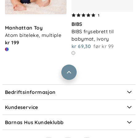
Om oss
1
Kontakt oss
BIBS
Våre butikker
Manhattan Toy
Frakt og levering
BIBS frysebrett til 
Atom biteleke, multiple
Vårt samfunnsansvar
babymat, ivory
Retur og reklamasjon
kr 199
kr 69,30
før
kr 99
Jobbe i Barnas Hus
Salgsbetingelser
Barnas Hus bedrift
Prismatch
Kontaktpersoner
Informasjonskapsler
Personvern
Ofte stilte spørsmål
Bedriftsinformasjon
Størrelsesguider
Elektronisk avfall
Kundeservice
Om Klarna
Medlemsfordeler
Barnas Hus Kundeklubb
Medlemsvilkår