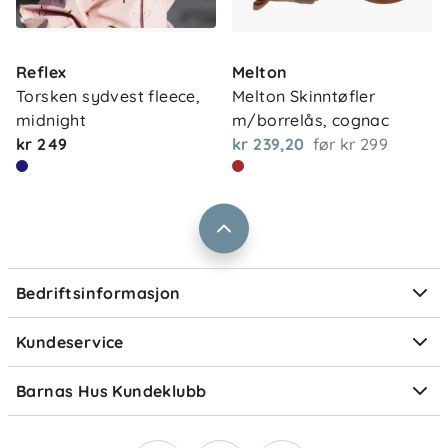
Vedlikehold
Om oss
Kontakt oss
Må ikke vaskes, blekes, tørketromles, strykes eller
Reflex
Melton
Våre butikker
Frakt og levering
renses.
Torsken sydvest fleece, 
Melton Skinntøfler 
Vårt samfunnsansvar
midnight
m/borrelås, cognac
Retur og reklamasjon
kr 249
kr 239,20
før
kr 299
Jobbe i Barnas Hus
Salgsbetingelser
Barnas Hus bedrift
Prismatch
Kontaktpersoner
Informasjonskapsler
Personvern
Ofte stilte spørsmål
Bedriftsinformasjon
Størrelsesguider
Elektronisk avfall
Kundeservice
Om Klarna
Medlemsfordeler
Barnas Hus Kundeklubb
Medlemsvilkår