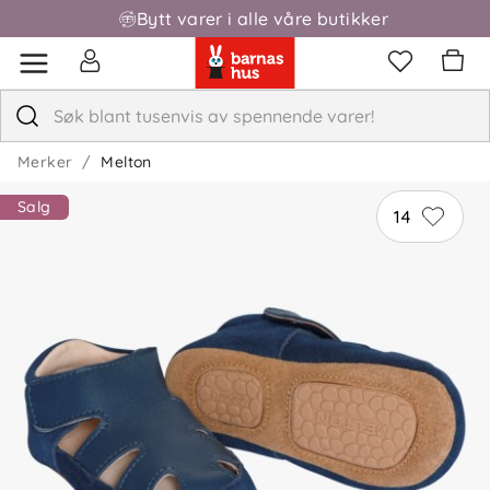
Bytt varer i alle våre butikker
Merker
Melton
Salg
14