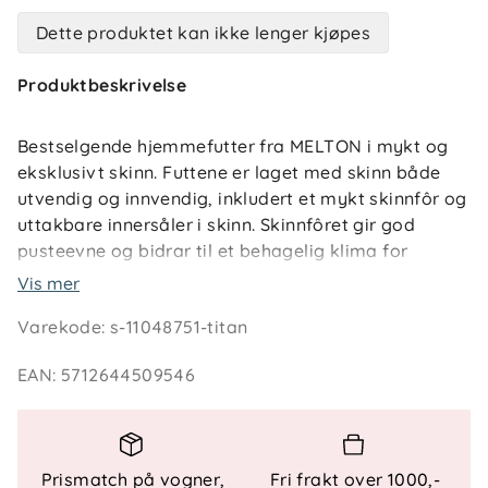
Dette produktet kan ikke lenger kjøpes
Produktbeskrivelse
Bestselgende hjemmefutter fra MELTON i mykt og
eksklusivt skinn. Futtene er laget med skinn både
utvendig og innvendig, inkludert et mykt skinnfôr og
uttakbare innersåler i skinn. Skinnfôret gir god
pusteevne og bidrar til et behagelig klima for
barnets føtter gjennom hele dagen.
Vis mer
Varekode
:
s-11048751-titan
Yttersålen er laget av semsket skinn med integrerte
gummiinnsatser som gir godt grep på glatte
EAN
:
5712644509546
underlag. Ved å kombinere semsket skinn med
gummi oppnås optimal bevegelighet uten å gå på
kompromiss med stabilitet og sklisikkerhet.
Prismatch på vogner,
Fri frakt over 1000,-
Futtene lukkes med justerbar borrelås, slik at