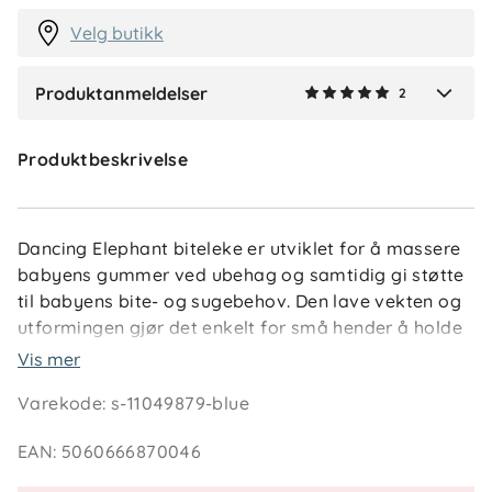
Velg butikk
Produktanmeldelser
2
Verified by Trustvoice
Produktbeskrivelse
Dancing Elephant biteleke er utviklet for å massere
babyens gummer ved ubehag og samtidig gi støtte
til babyens bite- og sugebehov. Den lave vekten og
utformingen gjør det enkelt for små hender å holde
biteleken selv.
Vis mer
Varekode
:
s-11049879-blue
Den myke overflaten er skånsom mot ømfintlig
tannkjøtt. Produktet kan også bidra til å stimulere
EAN
:
5060666870046
barnets finmotorikk og fargesans gjennom lek og
utforsking.