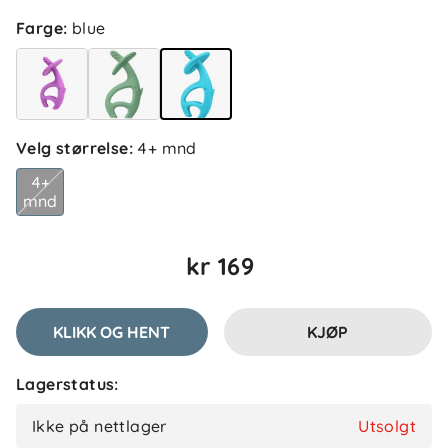
Farge
:
blue
5.0
5
4
3
2
basert på 2 anmeldelser
1
Velg størrelse
:
4+ mnd
Sorter etter
Filtrer etter
4+
mnd
Anmeldelser (2)
kr 169
Trine N
Bekreftet kjøper
TN
1 måned siden
KLIKK OG HENT
KJØP
Lagerstatus:
Helene
Bekreftet kjøper
H
Ikke på nettlager
Utsolgt
2 måneder siden