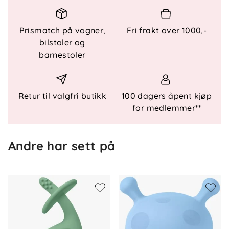
Prismatch på vogner,
Fri frakt over 1000,-
Spesielle funksjoner
bilstoler og
- Utviklet for å massere gummene - Lett vekt for
barnestoler
små hender - Utformet for at babyen skal holde den
selv - Kan bidra til å hindre at babyen suger på
fingrene
Retur til valgfri butikk
100 dagers åpent kjøp
for medlemmer**
Andre har sett på