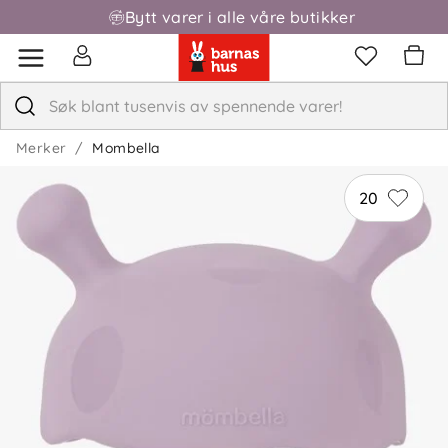
Bytt varer i alle våre butikker
Fri frakt over 1000,-
Anmeldelser (17)
Karoline
Bekreftet kjøper
K
2 måneder siden
Merker
Mombella
Baby liker denne godt. Eneste minus er at man må
skylle denne regelmessig da den suger til seg ALT av
20
støv og hår som måtte befinne seg i huset. Ellers topp
for kløende munn eller suttebehov i lekestund.
Mona H
Bekreftet kjøper
MH
I går