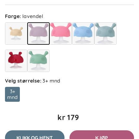
Farge
:
lavendel
Paulina D
Bekreftet kjøper
PD
3 uker siden
Mateusz
Bekreftet kjøper
M
3 uker siden
Velg størrelse
:
3+ mnd
3+
mnd
Nanna
Bekreftet kjøper
N
kr 179
1 måned siden
KLIKK OG HENT
KJØP