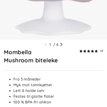
Nicole B
Bekreftet kjøper
NB
2 dager siden
Mari
Bekreftet kjøper
M
3 dager siden
1
/
6
Mombella
17
Mushroom biteleke
Line
Bekreftet kjøper
L
6 dager siden
Fra 3 måneder
Myk mot tannkjøttet
Lett å holde selv
Festes til glatte flater
Cecilie D
Bekreftet kjøper
CD
100 % BPA-fri silikon
3 uker siden