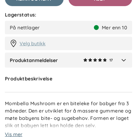
Tonje
Bekreftet kjøper
T
Lagerstatus:
1 måned siden
På nettlager
Mer enn 10
Velg butikk
Vis flere anmeldelser
Produktanmeldelser
17
Verified by Trustvoice
Produktbeskrivelse
Mombella Mushroom er en biteleke for babyer fra 3
måneder. Den er utviklet for å massere gummene og
møte babyens bite- og sugebehov. Formen er laget
slik at babyen lett kan holde den selv.
Vis mer