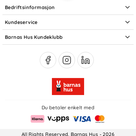
Ofte stilte spørsmål
Bedriftsinformasjon
Størrelsesguider
Elektronisk avfall
Kundeservice
Om Klarna
Medlemsfordeler
Barnas Hus Kundeklubb
Medlemsvilkår
Du betaler enkelt med
All Rights Reserved, Barnas Hus - 2026