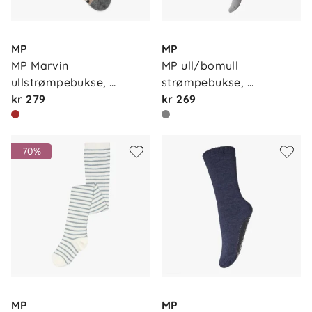
MP
MP
MP Marvin 
MP ull/bomull 
ullstrømpebukse, 
strømpebukse, 
lightbr…
kr 279
greymela…
kr 269
70%
MP
MP