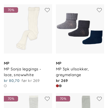
70%
MP
MP
MP Sonja leggings - 
MP 3pk ullsokker, 
lace, snowwhite
greymelange
kr 80,70
før
kr 269
kr 269
70%
70%