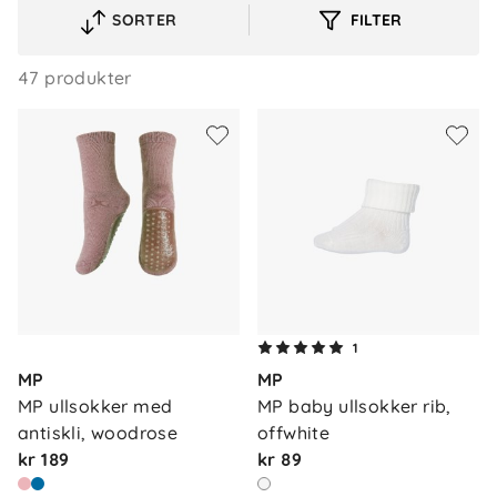
SORTER
FILTER
VELG
SORTERINGSREKKEFØLGE
47 produkter
1
MP
MP
MP ullsokker med 
MP baby ullsokker rib, 
antiskli, woodrose
offwhite
kr 189
kr 89