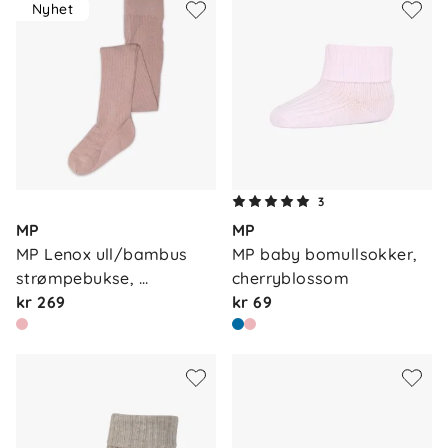
Nyhet
3
MP
MP
MP Lenox ull/bambus 
MP baby bomullsokker, 
strømpebukse, 
cherryblossom
woodros…
kr 269
kr 69