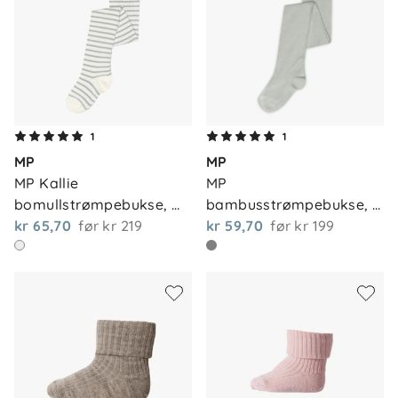
1
1
MP
MP
MP Kallie 
MP 
bomullstrømpebukse, 
bambusstrømpebukse, 
la…
kr 65,70
før
kr 219
g…
kr 59,70
før
kr 199