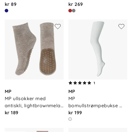
kr 89
kr 269
1
MP
MP
MP ullsokker med 
MP 
antiskli, lightbrownmela…
bomullstrømpebukse 
kr 189
me…
kr 199