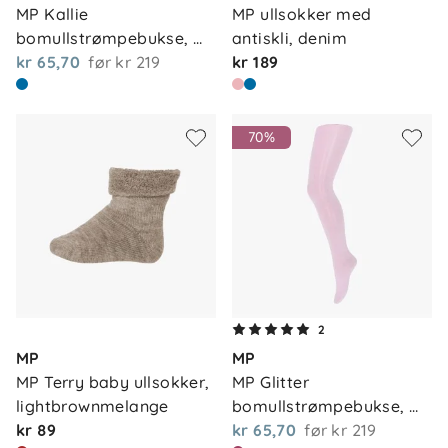
MP Kallie 
MP ullsokker med 
bomullstrømpebukse, 
antiskli, denim
du…
kr 65,70
før
kr 219
kr 189
70%
2
MP
MP
MP Terry baby ullsokker, 
MP Glitter 
lightbrownmelange
bomullstrømpebukse, 
kr 89
fra…
kr 65,70
før
kr 219