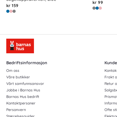
kr 99
kr 159
Bedriftsinformasjon
Kunde
Om oss
Kontak
Våre butikker
Frakt o
Vårt samfunnsansvar
Retur 
Jobbe i Barnas Hus
Salgsb
Barnas Hus bedrift
Prisma
Kontaktpersoner
Inform
Personvern
Ofte st
Størrelsesguider
Elektro