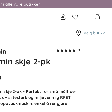
5.0
5
r i alle våre butikker
4
3
2
sert på 2 anmeldelser
1
Velg butikk
etter
Filtrer etter
lser (2)
in
2
in skje 2-pk
Sylvia K
Bekreftet kjøper
5 dager siden
9
Barna elsker de! De teller
balkongene og prater om alle
n skje 2-pk – Perfekt for små måltider
fargene. De holder seg bra etter
t av slitesterk og miljøvennlig RPET
flere runder i oppvaskmaskinen,
ingen hakk eller riper fra
r oppvaskmaskin, enkel å rengjøre
utforsking med 1 års tenner og