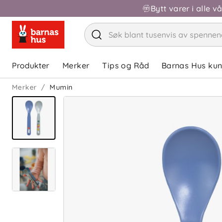
Bytt varer i alle v
Produkter
Merker
Tips og Råd
Barnas Hus ku
Merker
Mumin