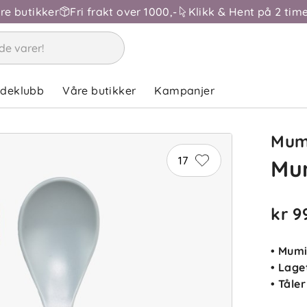
åre butikker
Fri frakt over 1000,-
Klikk & Hent på 2 time
ba
ndeklubb
Våre butikker
Kampanjer
Sorter 
Anmelde
Mum
17
Mum
SK
kr 9
• Mumi
• Lage
• Tåle