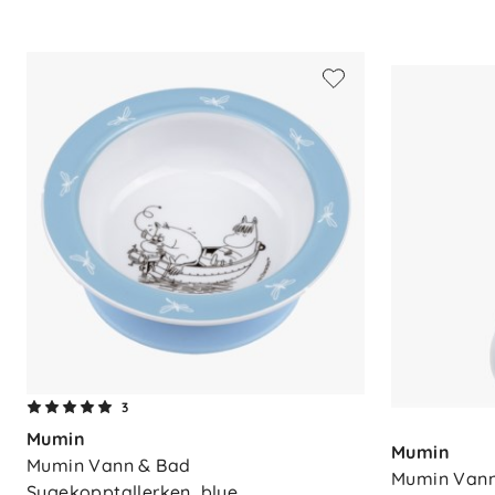
Materiale
: 100 % RPET.
Mål
: 13,5 x 2,8 cm.
Vedlikehold
: Kan vaskes i oppvaskm
mikrobølgeovn.
Anbefalt alder
: Fra 6 måneder.
Disse skjeene kombinerer funksjonalitet
blir de raskt en favoritt ved alle måltider
3
Mumin
Mumin
Mumin Vann & Bad 
Mumin Vann 
Sugekopptallerken, blue