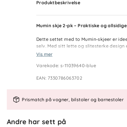
Produktbeskrivelse
Mumin skje 2-pk – Praktiske og allsidige
Dette settet med to Mumin-skjeer er idee
selv. Med sitt lette og slitesterke design 
passer for alle aldre. Skjeene er laget a
Vis mer
bidrar til redusert avfall og lavere karb
Varekode
:
s-11039640-blue
EAN
:
7330786063702
Nøkkelfunksjoner
Allsidig bruk
: Passer til alle typer m
Trygge materialer
: Laget av 100 % 
Prismatch på vogner, bilstoler og barnestoler
Enkel rengjøring
: Tåler oppvaskma
Andre har sett på
Spesifikasjoner