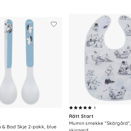
askin (50 grader). Tåler ikke
 og bærekraft, og med sitt Mumin-design
.
1
Rätt Start
Mumin smekke "Skärgård", 
& Bad Skje 2-pakk, blue
skjrgard