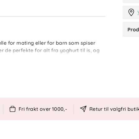
Prod
lle for mating eller for barn som spiser
er de perfekte for alt fra yoghurt til is, og
v RPET, et miljøvennlig materiale som
onavtrykk.
at, fra puré til yoghurt.
RPET, fri for skadelige stoffer.
Fri frakt over 1000,-
Retur til valgfri buti
skin (maks 50 grader).