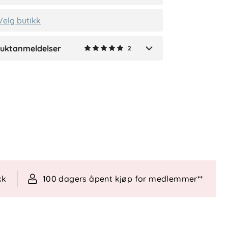
Velg butikk
uktanmeldelser
2
Verified by Trustvoice
kk
100 dagers åpent kjøp for medlemmer**