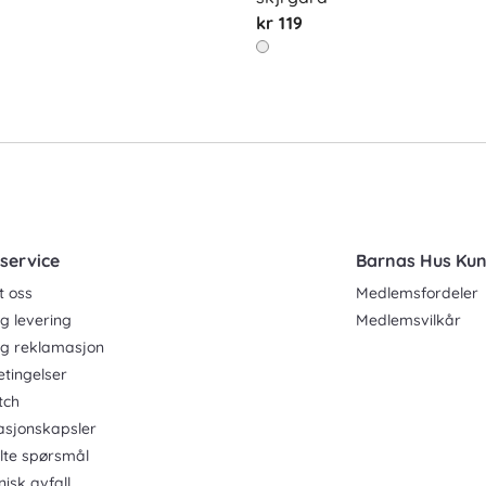
kr 119
service
Barnas Hus Ku
t oss
Medlemsfordeler
g levering
Medlemsvilkår
og reklamasjon
etingelser
tch
asjonskapsler
ilte spørsmål
nisk avfall