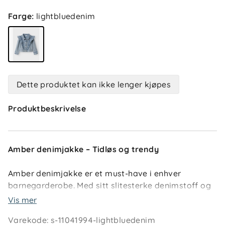
Farge
:
lightbluedenim
Dette produktet kan ikke lenger kjøpes
Produktbeskrivelse
Amber denimjakke – Tidløs og trendy
Amber denimjakke er et must-have i enhver
barnegarderobe. Med sitt slitesterke denimstoff og
trendy detaljer som sømdetaljer og rysjer,
Vis mer
kombinerer jakken både stil og funksjonalitet.
Varekode
:
s-11041994-lightbluedenim