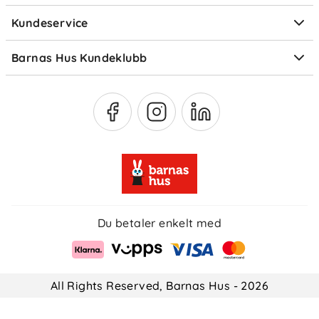
Elektronisk avfall
Kundeservice
Om Klarna
Medlemsfordeler
Barnas Hus Kundeklubb
Medlemsvilkår
Du betaler enkelt med
All Rights Reserved, Barnas Hus - 2026