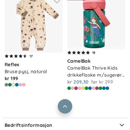
Om oss
19
Kontakt oss
17
CamelBak
Våre butikker
Reflex
Frakt og levering
CamelBak Thrive Kids 
Bruse pysj, natural
Vårt samfunnsansvar
drikkeflaske m/sugerør…
Retur og reklamasjon
kr 199
kr 209,30
før
kr 299
Jobbe i Barnas Hus
Salgsbetingelser
Barnas Hus bedrift
Prismatch
Kontaktpersoner
Informasjonskapsler
Personvern
Ofte stilte spørsmål
Bedriftsinformasjon
Størrelsesguider