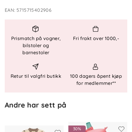
EAN
:
5715715402906
Funksjonelle detaljer
Hals
: Spredt krage
Ermer
: Lange ermer
Lukking
: Trykknapper
Prismatch på vogner,
Fri frakt over 1000,-
Design
: Sømdetaljer og rysjer
bilstoler og
Vask/finish
: Kraftige rifter for et moderne
barnestoler
uttrykk
Retur til valgfri butikk
100 dagers åpent kjøp
for medlemmer**
Andre har sett på
30%