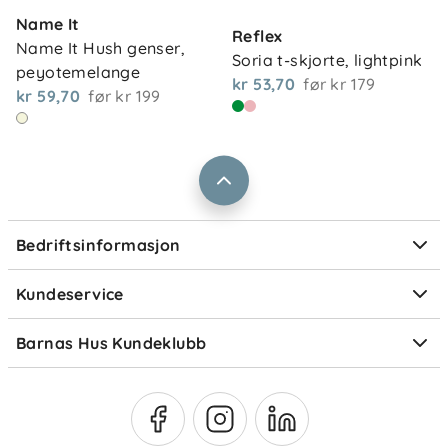
Kontakt oss
Name It
Våre butikker
Reflex
Frakt og levering
Name It Hush genser, 
Soria t-skjorte, lightpink
Vårt samfunnsansvar
peyotemelange
Retur og reklamasjon
kr 53,70
før
kr 179
kr 59,70
før
kr 199
Jobbe i Barnas Hus
Salgsbetingelser
Barnas Hus bedrift
Prismatch
Kontaktpersoner
Informasjonskapsler
Personvern
Ofte stilte spørsmål
Bedriftsinformasjon
Størrelsesguider
Elektronisk avfall
Kundeservice
Om Klarna
Medlemsfordeler
Barnas Hus Kundeklubb
Medlemsvilkår