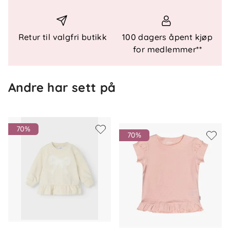
Retur til valgfri butikk
100 dagers åpent kjøp
for medlemmer**
Andre har sett på
70%
70%
Om oss