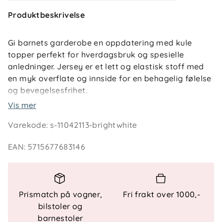
Produktbeskrivelse
Gi barnets garderobe en oppdatering med kule
topper perfekt for hverdagsbruk og spesielle
anledninger. Jersey er et lett og elastisk stoff med
en myk overflate og innside for en behagelig følelse
og bevegelsesfrihet.
Vis mer
Produkttype: Topp Hals: Rund hals Erme: Korte
Varekode
:
s-11042113-brightwhite
ermer Mansjetter : Mansjetter med volang Passform:
Standard passform
EAN
:
5715677683146
Prismatch på vogner,
Fri frakt over 1000,-
bilstoler og
barnestoler