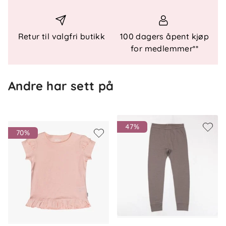
Retur til valgfri butikk
100 dagers åpent kjøp
for medlemmer**
Andre har sett på
47%
70%
Om oss