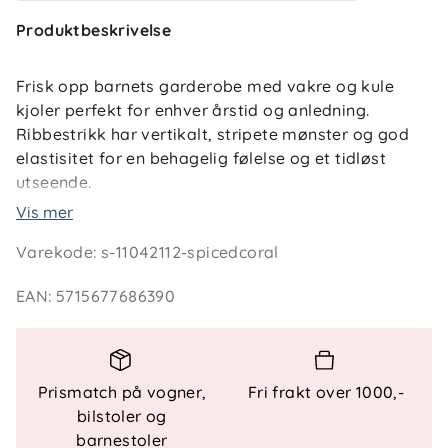
Produktbeskrivelse
Frisk opp barnets garderobe med vakre og kule
kjoler perfekt for enhver årstid og anledning.
Ribbestrikk har vertikalt, stripete mønster og god
elastisitet for en behagelig følelse og et tidløst
utseende.
Vis mer
Produkttype: Kjole Hals: Rund hals Erme: Ermeløs
Varekode
:
s-11042112-spicedcoral
Ekstra detaljer: Elastisk midje Passform: Standard
passform
EAN
:
5715677686390
Prismatch på vogner,
Fri frakt over 1000,-
bilstoler og
barnestoler