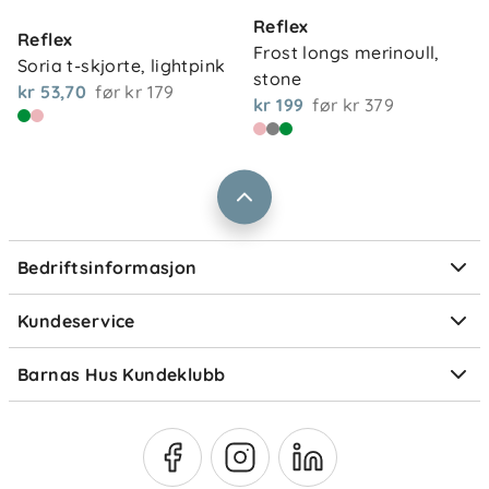
Kontakt oss
Reflex
Våre butikker
Reflex
Frakt og levering
Frost longs merinoull, 
Soria t-skjorte, lightpink
Vårt samfunnsansvar
stone
Retur og reklamasjon
kr 53,70
før
kr 179
kr 199
før
kr 379
Jobbe i Barnas Hus
Salgsbetingelser
Barnas Hus bedrift
Prismatch
Kontaktpersoner
Informasjonskapsler
Personvern
Ofte stilte spørsmål
Bedriftsinformasjon
Størrelsesguider
Elektronisk avfall
Kundeservice
Om Klarna
Medlemsfordeler
Barnas Hus Kundeklubb
Medlemsvilkår