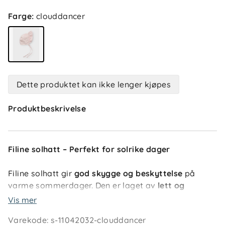
Farge
:
clouddancer
Dette produktet kan ikke lenger kjøpes
Produktbeskrivelse
Filine solhatt – Perfekt for solrike dager
Filine solhatt gir
god skygge og beskyttelse
på
varme sommerdager. Den er laget av
lett og
pustende vevd stoff
, og har en
praktisk snøring
Vis mer
som holder den på plass under lek og utflukter.
Varekode
:
s-11042032-clouddancer
Rysjedetaljene gir et
lekent og søtt uttrykk
, perfekt