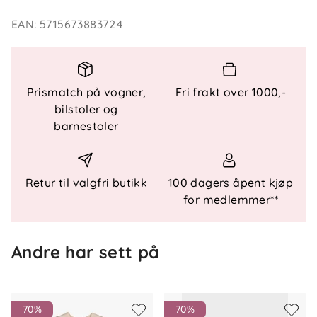
for strandturer og hverdagsbruk.
EAN
:
5715673883724
Nøkkelfunksjoner:
Lett og pustende stoff
– Behagelig å ha på
Prismatch på vogner,
Fri frakt over 1000,-
hele dagen.
bilstoler og
Snøring
– Gir en trygg og justerbar passform.
barnestoler
Søtt design
– Rysjedetaljer for en fin
sommerlook.
Retur til valgfri butikk
100 dagers åpent kjøp
for medlemmer**
Spesifikasjoner:
Produkttype:
Strandhatt
Lukking:
Snøring
Andre har sett på
Mønster:
Heldekkende print
70%
70%