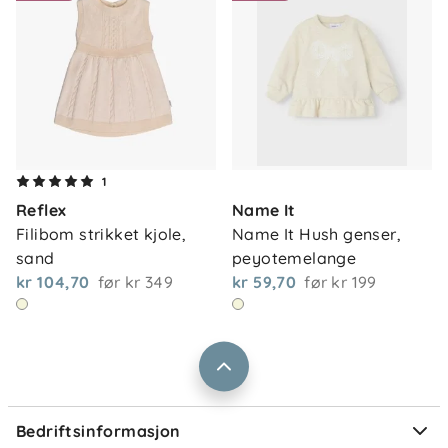
Om oss
1
Kontakt oss
Reflex
Name It
Våre butikker
Frakt og levering
Filibom strikket kjole, 
Name It Hush genser, 
Vårt samfunnsansvar
sand
peyotemelange
Retur og reklamasjon
kr 104,70
før
kr 349
kr 59,70
før
kr 199
Jobbe i Barnas Hus
Salgsbetingelser
Barnas Hus bedrift
Prismatch
Kontaktpersoner
Informasjonskapsler
Personvern
Ofte stilte spørsmål
Bedriftsinformasjon
Størrelsesguider