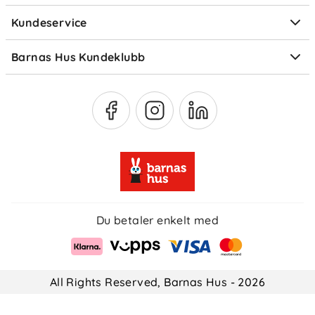
Elektronisk avfall
Kundeservice
Om Klarna
Medlemsfordeler
Barnas Hus Kundeklubb
Medlemsvilkår
Du betaler enkelt med
All Rights Reserved, Barnas Hus - 2026