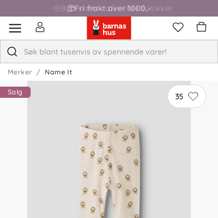
Fri frakt over 1000,-
Merker
Name It
Salg
35