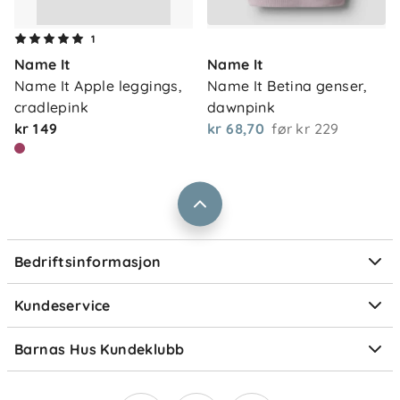
levetid og redusert energibruk.
Om oss
1
Kontakt oss
Name It
Name It
Våre butikker
Frakt og levering
Name It Apple leggings, 
Name It Betina genser, 
Vårt samfunnsansvar
cradlepink
dawnpink
Retur og reklamasjon
kr 149
kr 68,70
før
kr 229
Jobbe i Barnas Hus
Salgsbetingelser
Barnas Hus bedrift
Prismatch
Kontaktpersoner
Informasjonskapsler
Personvern
Ofte stilte spørsmål
Bedriftsinformasjon
Størrelsesguider
Elektronisk avfall
Kundeservice
Om Klarna
Medlemsfordeler
Barnas Hus Kundeklubb
Medlemsvilkår