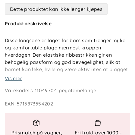
Dette produktet kan ikke lenger kjøpes
Produktbeskrivelse
Disse longsene er laget for barn som trenger myke
og komfortable plagg nærmest kroppen i
hverdagen. Den elastiske ribbestrikken gir en
behagelig passform og god bevegelighet, slik at
barnet kan leke, hvile og være aktiv uten at plagget
strammer.
Vis mer
Varekode
:
s-11049704-peyotemelange
Det heldekkende printet gir et lekent uttrykk,
samtidig som den fleksible kvaliteten gjør longsene
EAN
:
5715873554202
godt egnet både alene og som et lag under andre
klær. Den elastiske midjen sørger for at plagget
sitter komfortabelt gjennom hele dagen.
Prismatch på vogner,
Fri frakt over 1000,-