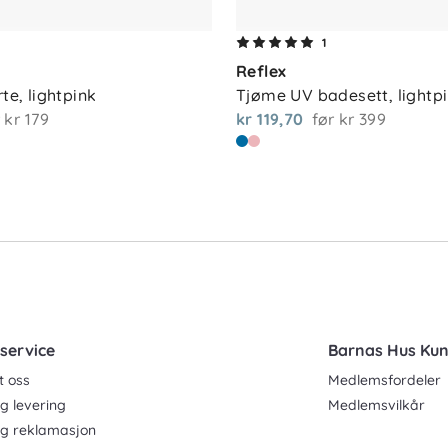
1
Reflex
rte, lightpink
Tjøme UV badesett, lightp
r
kr 179
kr 119,70
før
kr 399
service
Barnas Hus Ku
t oss
Medlemsfordeler
g levering
Medlemsvilkår
og reklamasjon