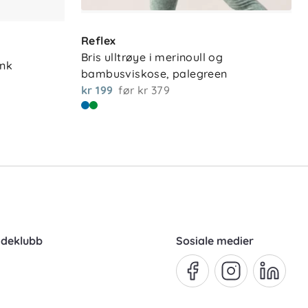
Reflex
Bris ulltrøye i merinoull og 
ink
bambusviskose, palegreen
kr 199
før
kr 379
ndeklubb
Sosiale medier