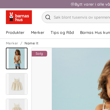
Bytt varer i alle v
Produkter
Merker
Tips og Råd
Barnas Hus ku
Merker
Name It
Salg