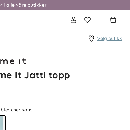
r i alle våre butikker
Velg butikk
e It Jatti topp
bleachedsand