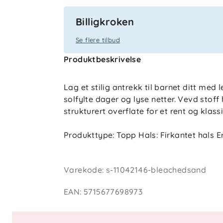
Billigkroken
Se flere tilbud
Produktbeskrivelse
Lag et stilig antrekk til barnet ditt med 
solfylte dager og lyse netter. Vevd stoff
strukturert overflate for et rent og klass
Produkttype: Topp Hals: Firkantet hals E
Passform: Loose Fit
Varekode
:
s-11042146-bleachedsand
EAN
:
5715677698973