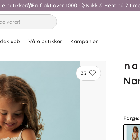
åre butikker
Fri frakt over 1000,-
Klikk & Hent på 2 time
ndeklubb
Våre butikker
Kampanjer
35
Nam
Farge
: