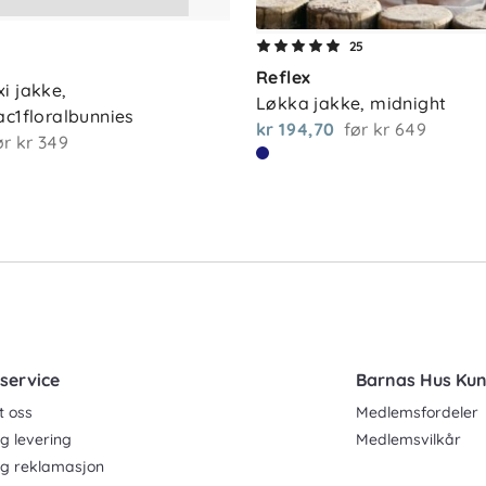
25
Reflex
 jakke, 
Løkka jakke, midnight
ac1floralbunnies
kr 194,70
før
kr 649
ør
kr 349
service
Barnas Hus Ku
t oss
Medlemsfordeler
g levering
Medlemsvilkår
og reklamasjon