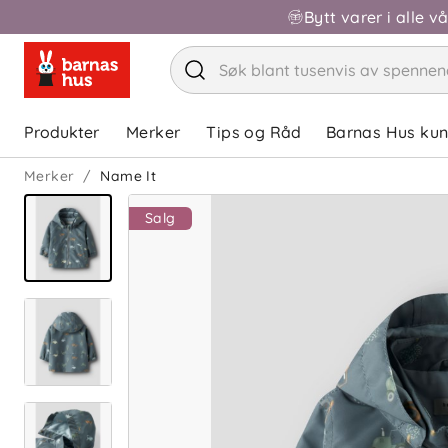
Bytt varer i alle v
Produkter
Merker
Tips og Råd
Barnas Hus ku
Merker
Name It
Salg