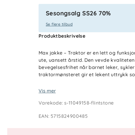
Sesongsalg SS26 70%
Se flere tilbud
Produktbeskrivelse
Max jakke – Traktor er en lett og funksj
ute, uansett årstid. Den vevde kvalitete
bevegelsesfrihet når barnet leker, sykler
traktormønsteret gir et lekent uttrykk s
Jakken har praktiske detaljer som gjør
Vis mer
Avtakbar hette gir fleksibilitet når være
Varekode
:
s-11049158-flintstone
glidelåsen kjennes myk mot huden. Elastis
godt i aktivitet.
EAN
:
5715824900485
Teknisk informasjon