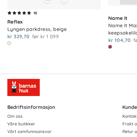
10
Name It
Reflex
Name It Maxi
Lyngen parkdress, beige
keepsakelil
kr 329,70
før
kr 1 099
kr 104,70
f
Bedriftsinformasjon
Kunde
Om oss
Kontak
Våre butikker
Frakt o
Vårt samfunnsansvar
Retur 