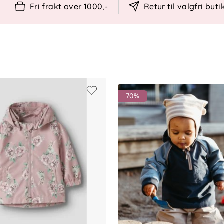
Fri frakt over 1000,-
Retur til valgfri buti
orforbindelser (PFAS-fri)
70%
 glidelåser før vask og vask med lignende
 Unngå høy varme ved tørking.