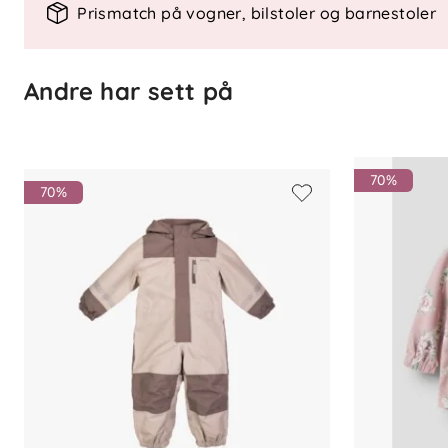
Prismatch på vogner, bilstoler og barnestoler
Jakke i vevd kvalitet
Avtakbar hette
Glidelås i front med hakebeskytter
Andre har sett på
Elastiske mansjetter
Sidelommer
All-over print
Vannavstøtende behandling uten flu
70%
Lerretsvev (plain weave)
70%
Spar 244 kr!
Materiale
100 % resirkulert polyester
Vedlikehold
Vaskes etter anvisning på plagget. Lukk
farger for å bevare overflate og trykk.