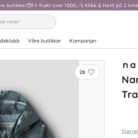
åre butikker
Fri frakt over 1000,-
Klikk & Hent på 2 time
ndeklubb
Våre butikker
Kampanjer
28
Nam
Tra
Større