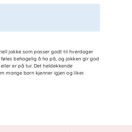
onell jakke som passer godt til hverdager
n føles behagelig å ha på, og jakken gir god
 eller er på tur. Det heldekkende
om mange barn kjenner igjen og liker.
 den komfortabel i bruk gjennom dagen.
t skifter, og hakebeskytteren gjør at
ke mansjetter bidrar til at jakken sitter