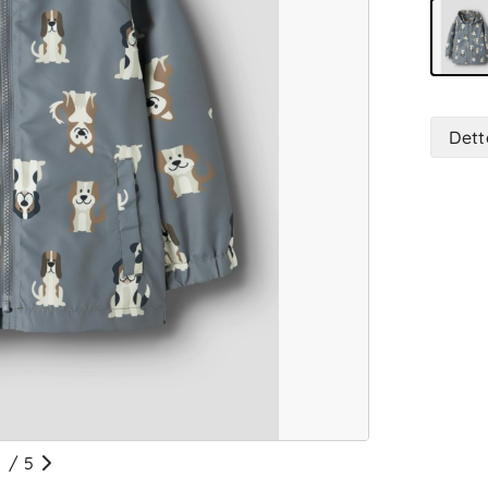
Dett
/
5