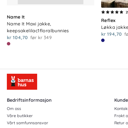
2
Name It
Reflex
Name It Maxi jakke, 
Løkka jakke
keepsakelilac1floralbunnies
kr 194,70
f
kr 104,70
før
kr 349
Bedriftsinformasjon
Kunde
Om oss
Kontak
Våre butikker
Frakt o
Vårt samfunnsansvar
Retur 