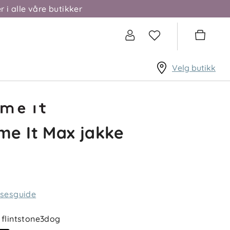
r i alle våre butikker
Velg butikk
e It Max jakke
lsesguide
flintstone3dog