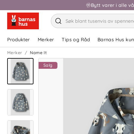
Bytt varer i alle v
Produkter
Merker
Tips og Råd
Barnas Hus ku
Merker
Name It
Salg