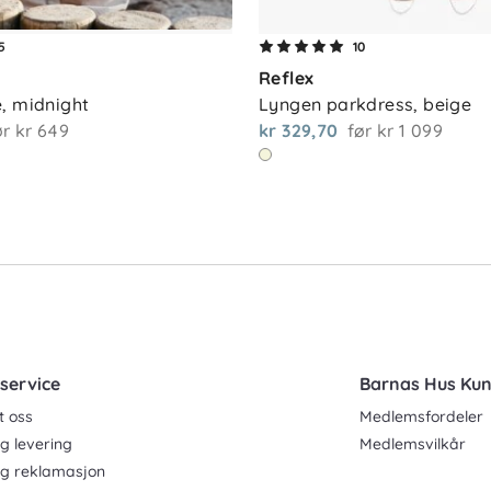
5
10
Reflex
, midnight
Lyngen parkdress, beige
ør
kr 649
kr 329,70
før
kr 1 099
service
Barnas Hus Ku
t oss
Medlemsfordeler
g levering
Medlemsvilkår
og reklamasjon