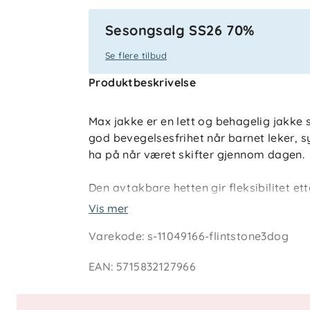
Sesongsalg SS26 70%
Se flere tilbud
Produktbeskrivelse
Max jakke er en lett og behagelig jakke 
god bevegelsesfrihet når barnet leker, sy
ha på når været skifter gjennom dagen.
Den avtakbare hetten gir fleksibilitet e
sidelommer gjør jakken praktisk i bruk. 
Vis mer
uttrykk, og refleksdetaljer bidrar til synl
Varekode
:
s-11049166-flintstone3dog
Teknisk informasjon
EAN
:
5715832127966
Jakke i vevd kvalitet
Avtakbar hette