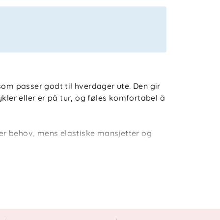
som passer godt til hverdager ute. Den gir
kler eller er på tur, og føles komfortabel å
tter behov, mens elastiske mansjetter og
Det heldekkende mønsteret gir et lekent
ighet når barnet er ute.