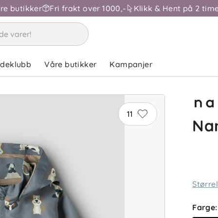
åre butikker
Fri frakt over 1000,-
Klikk & Hent på 2 time
ndeklubb
Våre butikker
Kampanjer
11
Nam
Større
Farge
: