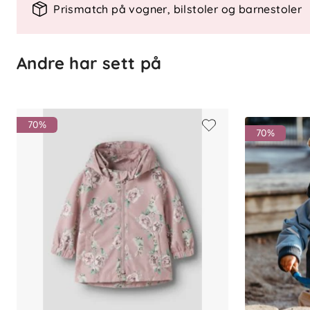
Prismatch på vogner, bilstoler og barnestoler
Glidelås i front
Elastiske mansjetter
Sidelommer
Andre har sett på
Refleksdetaljer
All-over print
Vannavstøtende behandling uten flu
Lerretsvev (plain weave)
70%
70%
Materiale
100 % resirkulert polyester
Vedlikehold
Vaskes etter anvisning på plagget. Lukk
farger for å bevare overflate og trykk.