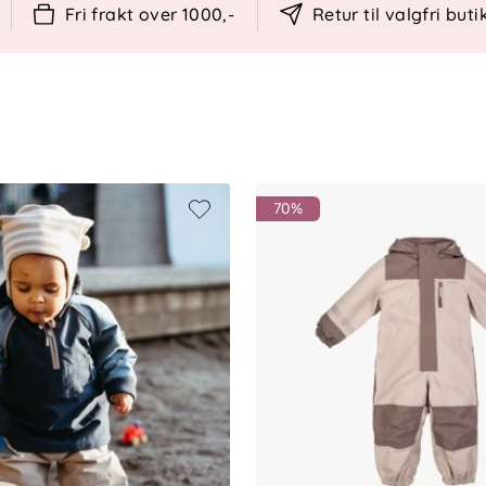
Fri frakt over 1000,-
Retur til valgfri buti
orforbindelser (PFAS-fri)
70%
 glidelåsen før vask og vask med lignende
 Unngå høy varme ved tørking.