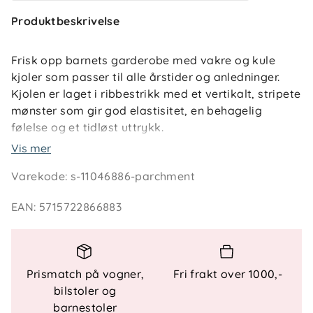
Produktbeskrivelse
Frisk opp barnets garderobe med vakre og kule
kjoler som passer til alle årstider og anledninger.
Kjolen er laget i ribbestrikk med et vertikalt, stripete
mønster som gir god elastisitet, en behagelig
følelse og et tidløst uttrykk.
Vis mer
Produktdetaljer: Produkttype: Kjole Hals: O-hals
Varekode
:
s-11046886-parchment
Erme: Lange ermer Mønster: Print gjentatt over hele
plagget Passform: Standard fit Materiale: Bomull og
EAN
:
5715722866883
elastan
Prismatch på vogner,
Fri frakt over 1000,-
bilstoler og
barnestoler