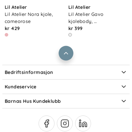
Kontakt oss
Lil Atelier
Lil Atelier
Våre butikker
Frakt og levering
Lil Atelier Nora kjole, 
Lil Atelier Gavo 
Vårt samfunnsansvar
cameorose
kjolebody, 
Retur og reklamasjon
kr 429
pastelparchm…
kr 399
Jobbe i Barnas Hus
Salgsbetingelser
Barnas Hus bedrift
Prismatch
Kontaktpersoner
Informasjonskapsler
Personvern
Ofte stilte spørsmål
Bedriftsinformasjon
Størrelsesguider
Elektronisk avfall
Kundeservice
Om Klarna
Medlemsfordeler
Barnas Hus Kundeklubb
Medlemsvilkår