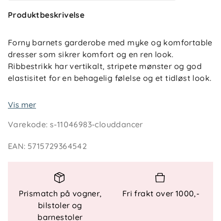
Produktbeskrivelse
Forny barnets garderobe med myke og komfortable
dresser som sikrer komfort og en ren look.
Ribbestrikk har vertikalt, stripete mønster og god
elastisitet for en behagelig følelse og et tidløst look.
Produkttype : Body
Vis mer
Lukking : Trykknapplukking
Varekode
:
s-11046983-clouddancer
Obs : ADVARSEL! Hold borte fra flammer.
EAN
:
5715729364542
Prismatch på vogner,
Fri frakt over 1000,-
bilstoler og
barnestoler