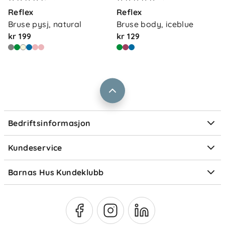
Kontakt oss
Reflex
Reflex
Våre butikker
Frakt og levering
Bruse pysj, natural
Bruse body, iceblue
Vårt samfunnsansvar
kr 199
kr 129
Retur og reklamasjon
Jobbe i Barnas Hus
Salgsbetingelser
Barnas Hus bedrift
Prismatch
Kontaktpersoner
Informasjonskapsler
Personvern
Ofte stilte spørsmål
Bedriftsinformasjon
Størrelsesguider
Elektronisk avfall
Kundeservice
Om Klarna
Medlemsfordeler
Barnas Hus Kundeklubb
Medlemsvilkår