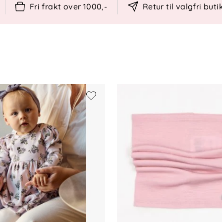
Fri frakt over 1000,-
Retur til valgfri buti
 over hofte
er. Skal ikke blekes eller tørketromles.
 ikke renses.