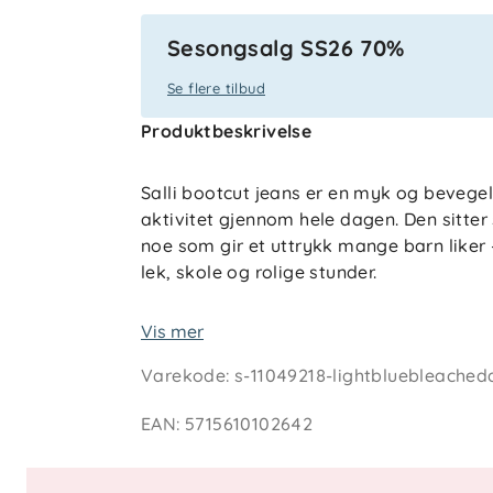
Sesongsalg SS26 70%
Se flere tilbud
Produktbeskrivelse
Salli bootcut jeans er en myk og bevegel
aktivitet gjennom hele dagen. Den sitter 
noe som gir et uttrykk mange barn liker
lek, skole og rolige stunder.
Den justerbare midjen gjør det enkelt å 
Vis mer
slik at buksen sitter godt også når barnet
Varekode
:
s-11049218-lightbluebleache
brukt preg uten at det går på bekostnin
behagelig mot huden.
EAN
:
5715610102642
Teknisk informasjon