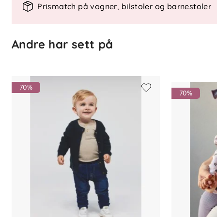
Prismatch på vogner, bilstoler og barnestoler
Bootcut-modell med smal passform
Trykknapp og halv juksegylf
Justerbar midje
Andre har sett på
Forlommer og baklommer
Dekorative nagler og merkeetikett
Lett slitasjepreg i stoffet
70%
Materiale
70%
Ytterstoff: 57 % lyocell
31 % polyester
10 % viskose
2 % elastan
Vedlikehold
Vaskes på 40 grader med tilsvarende farg
Kan strykes på moderat temperatur. Skal