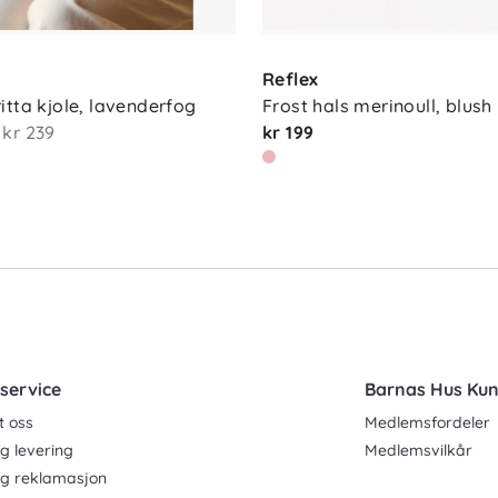
Reflex
itta kjole, lavenderfog
Frost hals merinoull, blush
kr 239
kr 199
service
Barnas Hus Ku
t oss
Medlemsfordeler
g levering
Medlemsvilkår
og reklamasjon