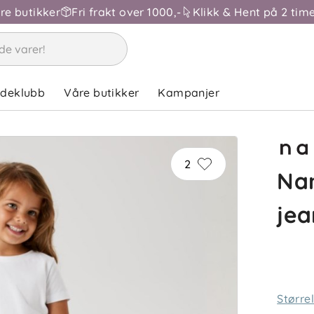
åre butikker
Fri frakt over 1000,-
Klikk & Hent på 2 time
ndeklubb
Våre butikker
Kampanjer
2
Nam
jea
Større