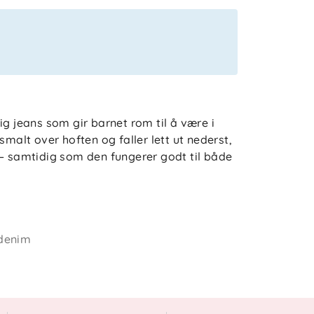
ig jeans som gir barnet rom til å være i
smalt over hoften og faller lett ut nederst,
 – samtidig som den fungerer godt til både
tilpasse passformen etter barnets kropp,
 er i bevegelse. Slitasjedetaljene gir et
ddenim
g av komforten, og stoffet oppleves