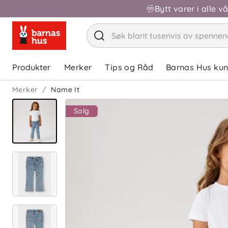
Bytt varer i alle v
Produkter
Merker
Tips og Råd
Barnas Hus ku
Merker
Name It
Salg