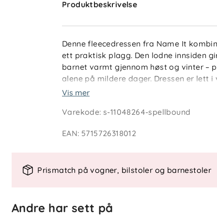
Produktbeskrivelse
Denne fleecedressen fra Name It kombin
ett praktisk plagg. Den lodne innsiden gi
barnet varmt gjennom høst og vinter – p
alene på mildere dager. Dressen er lett i
barn som liker å utforske og leke fritt.
Vis mer
Name It har laget funksjonelle og trygg
Varekode
:
s-11048264-spellbound
fleecedressen er et godt eksempel på h
EAN
:
5715726318012
Nøkkelfunksjoner
Lett og mykt fleecemateriale
Elastiske mansjetter og benkanter
Prismatch på vogner, bilstoler og barnestoler
Glidelås med beskyttelse for huden
Komfortabel passform som følger 
Dekorativt heltrykk for en leken lo
Andre har sett på