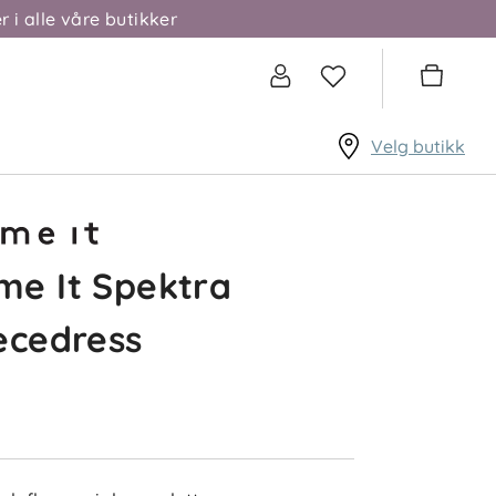
r i alle våre butikker
Velg butikk
e It Spektra
ecedress