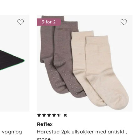
3 for 2
10
Reflex
 vogn og 
Harestua 2pk ullsokker med antiskli, 
stone