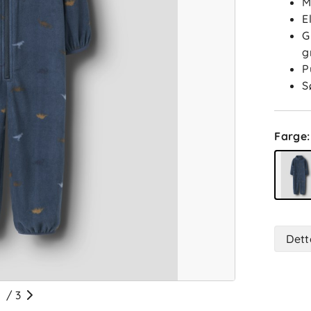
M
E
G
g
P
S
Farge
:
Dett
/
3