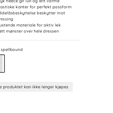
yk fleece gir lun og lett varme
lastiske kanter for perfekt passform
lidelåsbeskyttelse beskytter mot
nissing
ustende materiale for aktiv lek
øtt mønster over hele dressen
spellbound
e produktet kan ikke lenger kjøpes