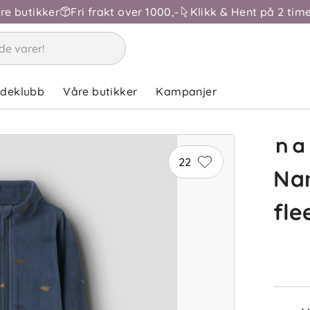
åre butikker
Fri frakt over 1000,-
Klikk & Hent på 2 time
ndeklubb
Våre butikker
Kampanjer
22
Nam
fle