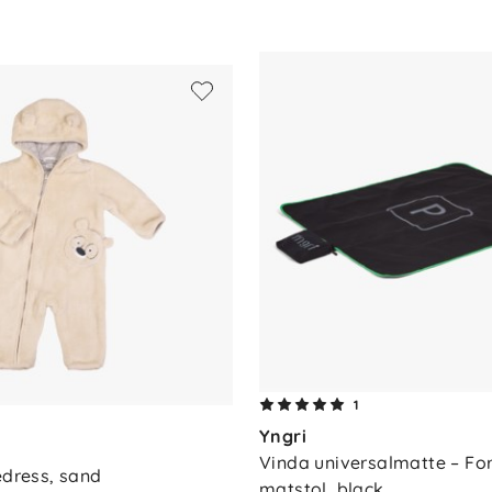
ele plagget
1
Yngri
Vinda universalmatte – For
edress, sand
matstol, black