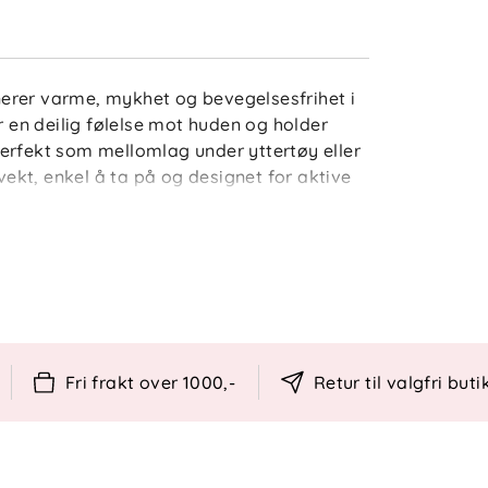
erer varme, mykhet og bevegelsesfrihet i
r en deilig følelse mot huden og holder
erfekt som mellomlag under yttertøy eller
 vekt, enkel å ta på og designet for aktive
e barneklær siden 1986, og denne
vordan mote og komfort møtes i ett.
Fri frakt over 1000,-
Retur til valgfri buti
bevegelse
ok