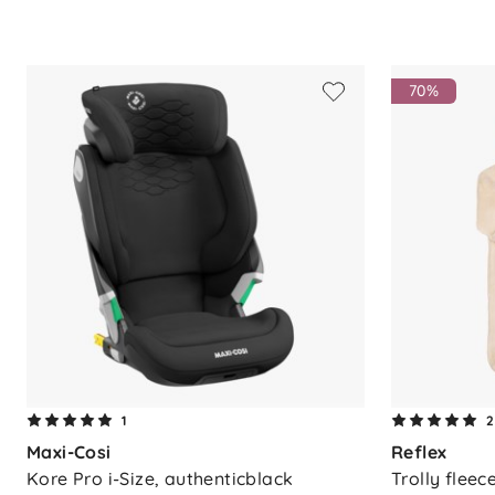
Spesifikasjoner
Produkttype: Fleecedress
Ermer: Lange ermer
Mansjetter: Elastiske
70%
Lukking: Glidelås foran
Beindetaljer: Elastiske kanter
Ekstra detaljer: Glidelåsbeskyttelse
Trykk: Heldekkende mønster over h
Materiale: Myk fleece (polyester)
1
2
Maxi-Cosi
Reflex
Kore Pro i-Size, authenticblack
Trolly fleec