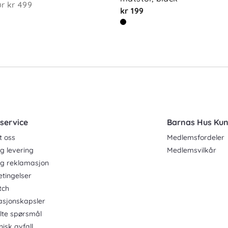
ør
kr 499
kr 199
service
Barnas Hus Ku
t oss
Medlemsfordeler
g levering
Medlemsvilkår
og reklamasjon
etingelser
tch
asjonskapsler
ilte spørsmål
nisk avfall