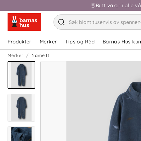
Bytt varer i alle v
Produkter
Merker
Tips og Råd
Barnas Hus ku
Merker
Name It