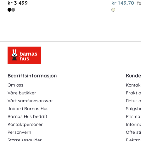
kr 3 499
kr 149,70
f
Bedriftsinformasjon
Kunde
Om oss
Kontak
Våre butikker
Frakt o
Vårt samfunnsansvar
Retur 
Jobbe i Barnas Hus
Salgsb
Barnas Hus bedrift
Prisma
Kontaktpersoner
Inform
Personvern
Ofte st
Størrelsesguider
Elektro