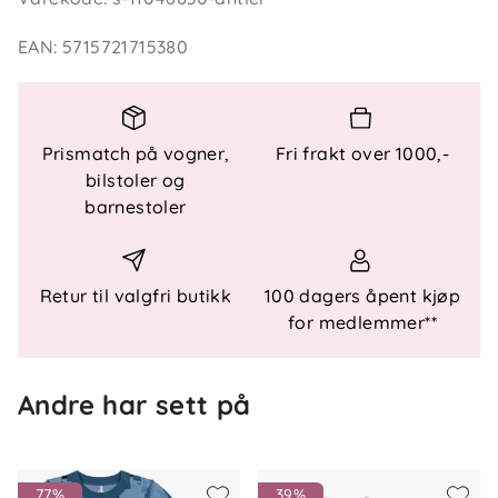
Bodyen har trykknapplukking i skrittet (opptil
størrelse 86), noe som gjør av- og påkledning
EAN
:
5715721715380
enklere. Lange ermer gir god dekning og gjør
bodyen til et allsidig basisplagg.
Prismatch på vogner,
Fri frakt over 1000,-
Produktdetaljer
bilstoler og
Produkttype: Body
barnestoler
Hals: O-hals
Ekstra detaljer: Blondekant
Materiale: Ull
Retur til valgfri butikk
100 dagers åpent kjøp
for medlemmer**
Andre har sett på
77%
39%