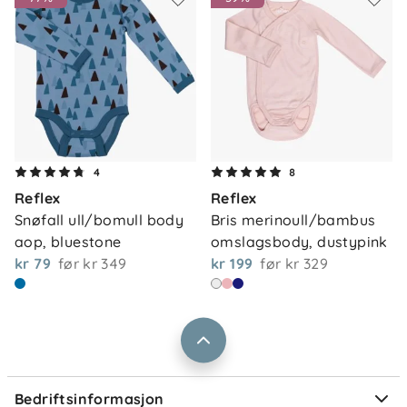
Om oss
4
8
Kontakt oss
Reflex
Reflex
Våre butikker
Frakt og levering
Snøfall ull/bomull body 
Bris merinoull/bambus 
Vårt samfunnsansvar
aop, bluestone
omslagsbody, dustypink
Retur og reklamasjon
kr 79
før
kr 349
kr 199
før
kr 329
Jobbe i Barnas Hus
Salgsbetingelser
Barnas Hus bedrift
Prismatch
Kontaktpersoner
Informasjonskapsler
Personvern
Ofte stilte spørsmål
Bedriftsinformasjon
Størrelsesguider