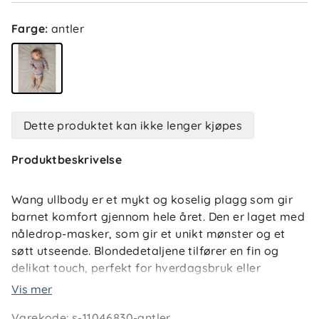
Farge
:
antler
Dette produktet kan ikke lenger kjøpes
Produktbeskrivelse
Wang ullbody er et mykt og koselig plagg som gir
barnet komfort gjennom hele året. Den er laget med
nåledrop-masker, som gir et unikt mønster og et
søtt utseende. Blondedetaljene tilfører en fin og
delikat touch, perfekt for hverdagsbruk eller
spesielle anledninger.
Vis mer
Varekode
:
s-11046830-antler