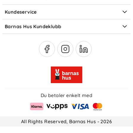
Elektronisk avfall
Kundeservice
Om Klarna
Medlemsfordeler
Barnas Hus Kundeklubb
Medlemsvilkår
Du betaler enkelt med
All Rights Reserved, Barnas Hus - 2026