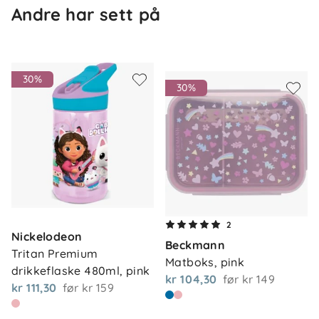
Andre har sett på
30%
30%
Om oss
Kontakt oss
2
Våre butikker
Nickelodeon
Frakt og levering
Beckmann
Tritan Premium 
Vårt samfunnsansvar
Matboks, pink
Retur og reklamasjon
drikkeflaske 480ml, pink
kr 104,30
før
kr 149
Jobbe i Barnas Hus
kr 111,30
før
kr 159
Salgsbetingelser
Barnas Hus bedrift