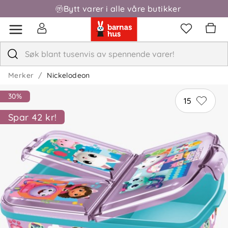
Bytt varer i alle våre butikker
Fri frakt over 1000,-
Merker
Nickelodeon
30%
15
Spar 42 kr!