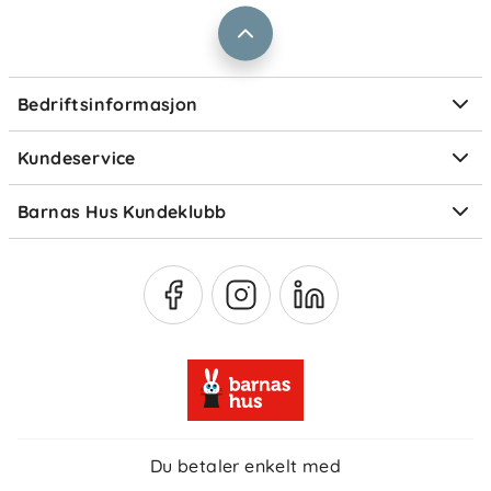
Prismatch
Kontaktpersoner
Informasjonskapsler
Personvern
Ofte stilte spørsmål
Bedriftsinformasjon
Størrelsesguider
Elektronisk avfall
Kundeservice
Om Klarna
Medlemsfordeler
Barnas Hus Kundeklubb
Medlemsvilkår
Du betaler enkelt med