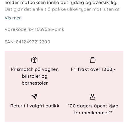
holder matboksen innholdet ryddig og oversiktlig.
Det gjør det enkelt å pakke ulike typer mat, uten at
smakene blandes.
Vis mer
Varekode
:
s-11039566-pink
Matboksen er laget i slitesterk plast som tåler
daglig bruk, og er helt fri for BPA og andre skadelige
EAN
:
8412497212200
stoffer. Perfekt for barn som liker å ha oversikt over
matpakken – og for foreldre som vil ha en trygg og
funksjonell løsning.
Prismatch på vogner,
Fri frakt over 1000,-
bilstoler og
Spesifikasjoner og vedlikehold
barnestoler
Antall rom:
3
Materiale:
BPA-fri plast
Lokk:
Separate lokk for hvert rom
Retur til valgfri butikk
100 dagers åpent kjøp
Rengjøring:
Vaskes for hånd før bruk
for medlemmer**
Bruksområde:
Barnehage, skole, tur