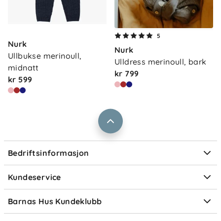
Om oss
Kontakt oss
5
Nurk
Våre butikker
Nurk
Frakt og levering
Ullbukse merinoull, 
Ulldress merinoull, bark
Vårt samfunnsansvar
midnatt
Retur og reklamasjon
kr 799
kr 599
Jobbe i Barnas Hus
Salgsbetingelser
Barnas Hus bedrift
Prismatch
Kontaktpersoner
Informasjonskapsler
Personvern
Ofte stilte spørsmål
Bedriftsinformasjon
Størrelsesguider
Elektronisk avfall
Kundeservice
Om Klarna
Medlemsfordeler
Barnas Hus Kundeklubb
Medlemsvilkår