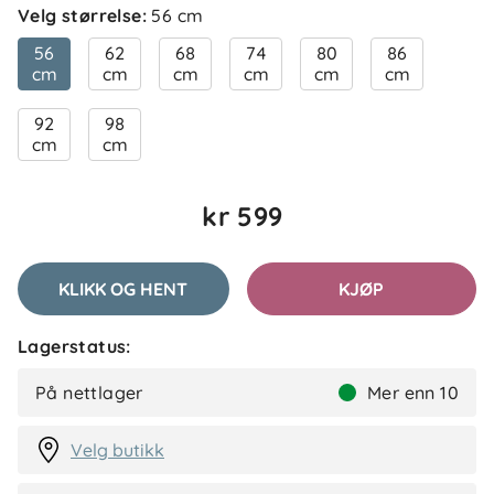
Velg størrelse
:
56 cm
56
62
68
74
80
86
cm
cm
cm
cm
cm
cm
5.0
5
92
98
4
cm
cm
3
2
basert på 1 anmeldelse
1
kr 599
Filtrer etter
KLIKK OG HENT
KJØP
Anmeldelser (1)
Lagerstatus:
Torunn H
Bekreftet kjøper
TH
På nettlager
Mer enn 10
2 måneder siden
Velg butikk