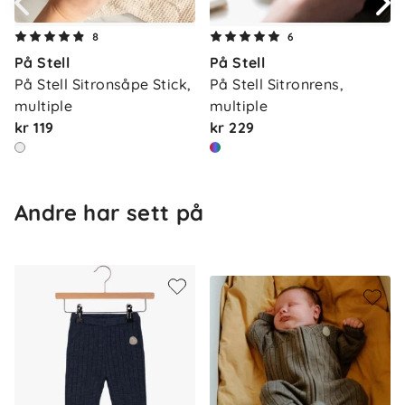
8
6
Materiale
På Stell
På Stell
På Stell Sitronsåpe Stick, 
På Stell Sitronrens, 
100 % merinoull
multiple
multiple
kr 119
kr 229
Vedlikehold
Vaskes på ullprogram med egnet ullvaskemiddel.
Andre har sett på
Luft gjerne plagget mellom bruk for å bevare ullens
egenskaper og redusere behovet for hyppig vask.