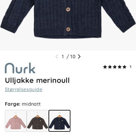
1
/
10
1
Ulljakke merinoull
Størrelsesguide
Farge
:
midnatt