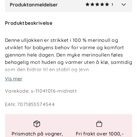
Produktanmeldelser
1
Verified by Trustvoice
Produktbeskrivelse
Denne ulljakken er strikket i 100 % merinoull og
utviklet for babyens behov for varme og komfort
gjennom hele dagen. Den myke merinoullen føles
behagelig mot huden og varmer uten å klø, samtidig
som den bidrar til en stabil og jevn
kroppstemperatur.
Vis mer
Varekode
:
s-11041016-midnatt
Ulljakken passer perfekt som mellomlag på kjølige
dager eller som et lett ytterlag inne og ute. Den
EAN
:
7071855574544
temperaturregulerende og pustende kvaliteten gjør
at barnet holder seg komfortabelt både i vogn,
bilstol og under lek. Praktisk knappelukking gjør det
enkelt å kle av og på, noe som forenkler hverdagen
Prismatch på vogner,
Fri frakt over 1000,-
for foreldre. Et tidløst og funksjonelt plagg – laget