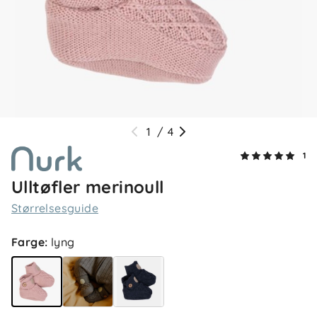
1
/
4
1
Ulltøfler merinoull
Størrelsesguide
5.0
5
4
3
Farge
:
lyng
2
basert på 1 anmeldelse
1
Filtrer etter