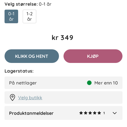
Velg størrelse
:
0-1 år
Anmeldelser (1)
0-1
1-2
år
år
Marita
Bekreftet kjøper
M
kr 349
2 måneder siden
Behagelig ull som ikke klør for sensetiv baby.
KLIKK OG HENT
KJØP
✓
Nora
Lagerstatus:
Så godt å høre at dere er fornøyde med ullen! 🌿
Tusen takk for at du deler erfaringen din. ✨
På nettlager
Mer enn 10
Velg butikk
Produktanmeldelser
1
Verified by Trustvoice