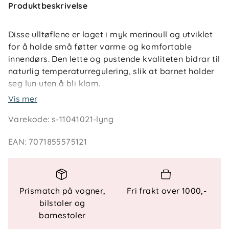
Produktbeskrivelse
Disse ulltøflene er laget i myk merinoull og utviklet
for å holde små føtter varme og komfortable
innendørs. Den lette og pustende kvaliteten bidrar til
naturlig temperaturregulering, slik at barnet holder
seg lun uten å bli klam.
Vis mer
Ulltøflene passer perfekt til bruk hjemme, i
Varekode
:
s-11041021-lyng
barnehagen eller på besøk. Den myke kanten og
fleksible passformen gjør dem enkle å ta av og på,
EAN
:
7071855575121
samtidig som de sitter behagelig på foten. Et tidløst
og funksjonelt plagg – laget med kjærlighet for
både barnet og naturen.
Prismatch på vogner,
Fri frakt over 1000,-
bilstoler og
Teknisk informasjon
barnestoler