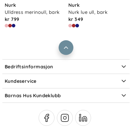
Våre butikker
Nurk
Nurk
Frakt og levering
100 % merinoull
Ulldress merinoull, bark
Nurk lue ull, bark
Vårt samfunnsansvar
Retur og reklamasjon
kr 799
kr 349
Jobbe i Barnas Hus
Salgsbetingelser
Vedlikehold
Barnas Hus bedrift
Prismatch
Kontaktpersoner
Vaskes på ullprogram med egnet ullvaskemiddel
Informasjonskapsler
ved behov. Luft gjerne vottene mellom bruk for å
Personvern
bevare ullens egenskaper og redusere behovet for
Ofte stilte spørsmål
Bedriftsinformasjon
hyppig vask.
Størrelsesguider
Elektronisk avfall
Kundeservice
Om Klarna
Medlemsfordeler
Barnas Hus Kundeklubb
Medlemsvilkår