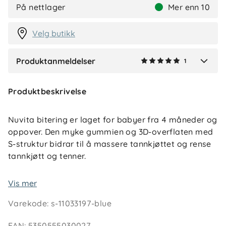
IM
På nettlager
Mer enn 10
2 måneder siden
Velg butikk
Produktanmeldelser
1
Verified by Trustvoice
Produktbeskrivelse
Nuvita bitering er laget for babyer fra 4 måneder og
oppover. Den myke gummien og 3D-overflaten med
S-struktur bidrar til å massere tannkjøttet og rense
tannkjøtt og tenner.
Biteringen er liten, lett og enkel for små hender å
Vis mer
holde. Den kan steriliseres både varmt og kaldt for
Varekode
:
s-11033197-blue
god hygiene i hverdagen.
EAN
:
5350555030027