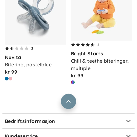
Om oss
2
Kontakt oss
2
Bright Starts
Våre butikker
Nuvita
Frakt og levering
Chill & teethe biteringer, 
Bitering, pastelblue
Vårt samfunnsansvar
multiple
Retur og reklamasjon
kr 99
kr 99
Jobbe i Barnas Hus
Salgsbetingelser
Barnas Hus bedrift
Prismatch
Kontaktpersoner
Informasjonskapsler
Personvern
Ofte stilte spørsmål
Bedriftsinformasjon
Størrelsesguider
Elektronisk avfall
Kundeservice