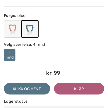
Farge
:
blue
Velg størrelse
:
4 mnd
5.0
5
4
4
mnd
3
2
basert på 1 anmeldelse
1
kr 99
Filtrer etter
KLIKK OG HENT
KJØP
Anmeldelser (1)
Lagerstatus:
Inga M
Bekreftet kjøper