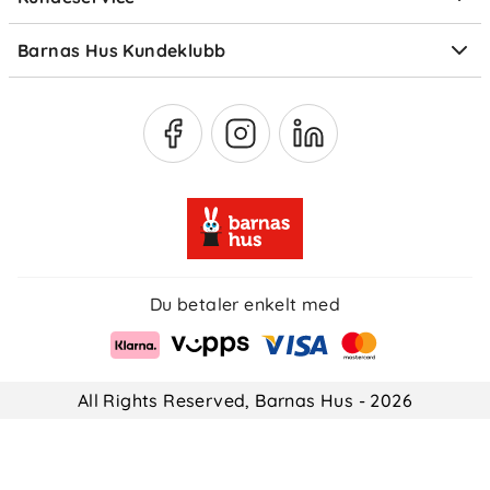
Om Klarna
Medlemsfordeler
Barnas Hus Kundeklubb
Medlemsvilkår
Du betaler enkelt med
All Rights Reserved, Barnas Hus - 2026