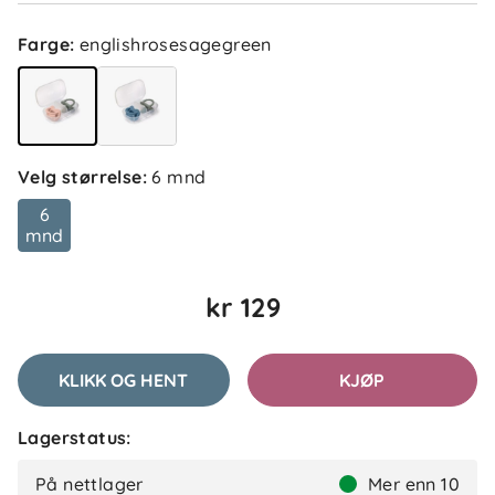
Farge
:
englishrosesagegreen
Velg størrelse
:
6 mnd
6
mnd
kr 129
KLIKK OG HENT
KJØP
Lagerstatus:
På nettlager
Mer enn 10