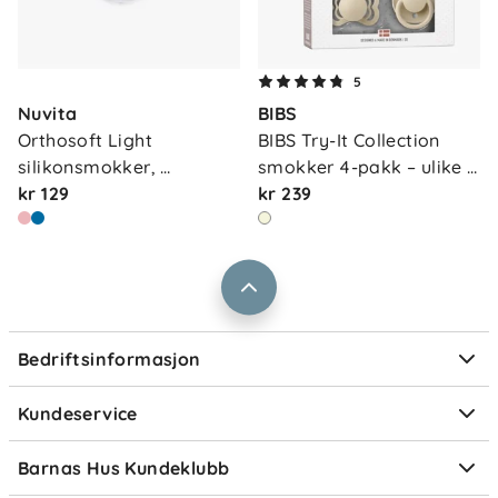
Om oss
5
Kontakt oss
Nuvita
BIBS
Våre butikker
Frakt og levering
Orthosoft Light 
BIBS Try-It Collection 
Vårt samfunnsansvar
silikonsmokker, 
smokker 4-pakk – ulike 
Retur og reklamasjon
powderb…
kr 129
f…
kr 239
Jobbe i Barnas Hus
Salgsbetingelser
Barnas Hus bedrift
Prismatch
Kontaktpersoner
Informasjonskapsler
Personvern
Ofte stilte spørsmål
Bedriftsinformasjon
Størrelsesguider
Elektronisk avfall
Kundeservice
Om Klarna
Medlemsfordeler
Barnas Hus Kundeklubb
Medlemsvilkår