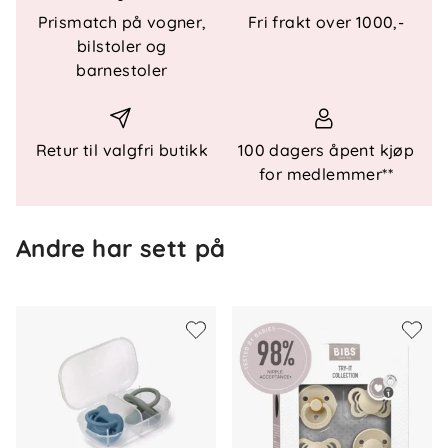
enkelt å sterilisere smokken i mikrobølgeovn og
Prismatch på vogner,
Fri frakt over 1000,-
oppbevare den rent når den ikke er i bruk.
bilstoler og
barnestoler
Materiale
100 % premium silikon
Retur til valgfri butikk
100 dagers åpent kjøp
Hypoallergenisk og ikke-deformerbar
for medlemmer**
Aldersanbefaling
Andre har sett på
Fra 6 måneder
Rengjøring og sterilisering
Steriliseres i mikrobølgeovn med SteriCase-
etuiet
Rengjøres med varmt vann eller mild såpe