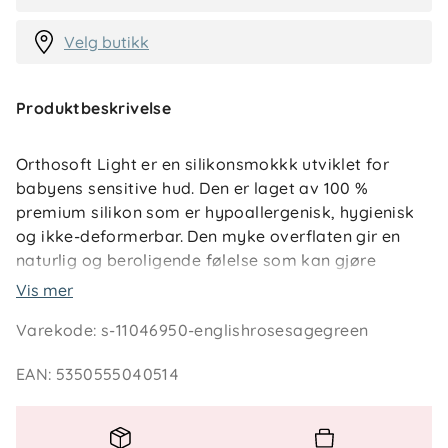
Velg butikk
Produktbeskrivelse
Orthosoft Light er en silikonsmokkk utviklet for
babyens sensitive hud. Den er laget av 100 %
premium silikon som er hypoallergenisk, hygienisk
og ikke-deformerbar. Den myke overflaten gir en
naturlig og beroligende følelse som kan gjøre
overgangen mellom amming og smokk enklere.
Vis mer
Varekode
:
s-11046950-englishrosesagegreen
Skjoldet har ventilasjonshull som gir luftsirkulasjon
rundt munnen og reduserer risikoen for
EAN
:
5350555040514
hudirritasjon. Smokkens form er skånsom og
forstyrrer ikke den naturlige utviklingen av barnets
gane. Det medfølgende SteriCase-etuiet gjør det