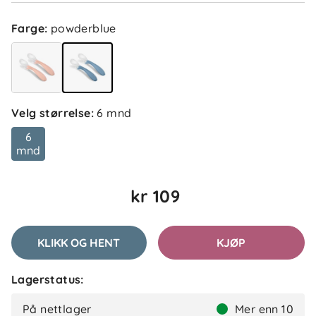
Farge
:
powderblue
Velg størrelse
:
6 mnd
6
mnd
kr 109
KLIKK OG HENT
KJØP
Lagerstatus:
På nettlager
Mer enn 10