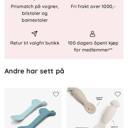
Prismatch på vogner,
Fri frakt over 1000,-
bilstoler og
Innhold
barnestoler
2 silikonskjeer
Materiale
Retur til valgfri butikk
100 dagers åpent kjøp
for medlemmer**
BPA-fri silikon
Andre har sett på
Aldersanbefaling
Fra ca. 6 måneder
Rengjøring
Oppvaskmaskin