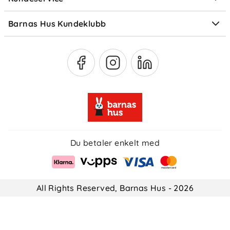
Om Klarna
Medlemsfordeler
Barnas Hus Kundeklubb
Medlemsvilkår
Du betaler enkelt med
All Rights Reserved, Barnas Hus - 2026