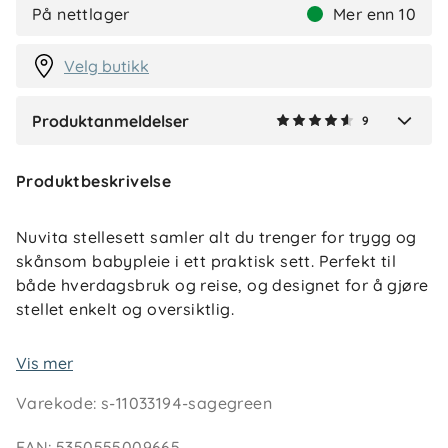
N
På nettlager
Mer enn 10
2 måneder siden
Velg butikk
Produktanmeldelser
9
Verified by Trustvoice
Produktbeskrivelse
Nuvita stellesett samler alt du trenger for trygg og
skånsom babypleie i ett praktisk sett. Perfekt til
både hverdagsbruk og reise, og designet for å gjøre
stellet enkelt og oversiktlig.
Nøkkelfunksjoner
Vis mer
Komplett sett til daglig babypleie
Varekode
:
s-11033194-sagegreen
Tilpasset for nyfødte og små barn
Ergonomisk design for trygg og enkel bruk
EAN
:
5350555009665