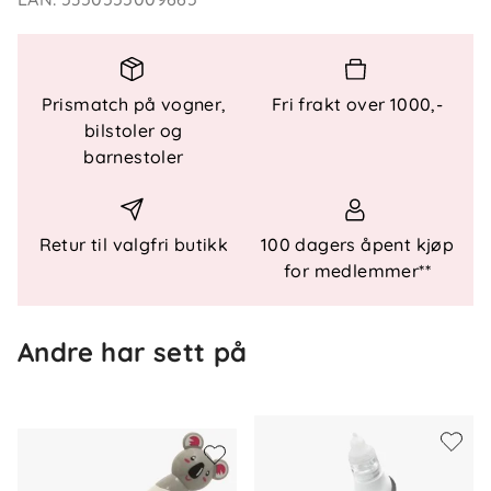
Kompakt størrelse – lett å ta med på tur
Praktisk etui holder alt samlet
Innhold
Prismatch på vogner,
Fri frakt over 1000,-
Myk børste med ullbust til hodebunnen
bilstoler og
Kam med ergonomisk utforming
barnestoler
Nesesuger for skånsom rengjøring
Saks med avrundede tupper
Babytilpasset negleklipper
Retur til valgfri butikk
100 dagers åpent kjøp
Fem neglefiler
for medlemmer**
Andre har sett på