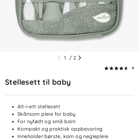
10 dager siden
Silje
Bekreftet kjøper
S
1 måned siden
1
/
2
9
Simona O
Bekreftet kjøper
SO
Stellesett til baby
1 måned siden
Alt-i-ett stellesett
Sadia M
Bekreftet kjøper
Skånsom pleie for baby
SM
For nyfødt og små barn
2 måneder siden
Kompakt og praktisk oppbevaring
Inneholder børste, kam og neglepleie