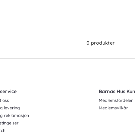
0 produkter
service
Barnas Hus Ku
t oss
Medlemsfordeler
g levering
Medlemsvilkår
og reklamasjon
etingelser
tch