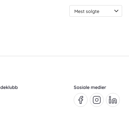
Ve
sor
ndeklubb
Sosiale medier