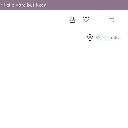
r i alle våre butikker
Velg butikk