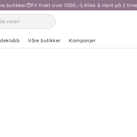
åre butikker
Fri frakt over 1000,-
Klikk & Hent på 2 time
ndeklubb
Våre butikker
Kampanjer