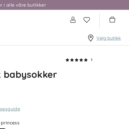
r i alle våre butikker
Velg butikk
1
k babysokker
lsesguide
princess