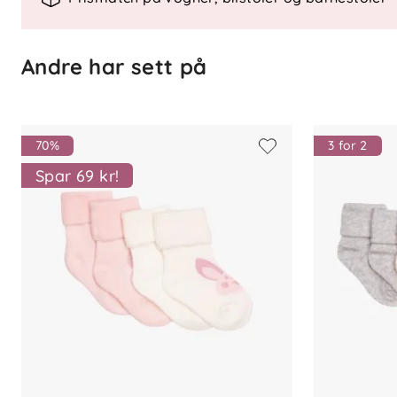
Hverdagsokker i myk økologisk bo
Ribbestrikk på fot og i ankel for b
Nedbrettbar kant
Andre har sett på
Selges i 3-pakning
Finnes i tre fargevarianter
Størrelser: 13–15 til 22–24
70%
3 for 2
Spar 69 kr!
Sertifiseringer
GOTS-sertifisert
OEKO-TEX® Standard 100, klasse 1
Materiale
76 % økologisk bomull
22 % resirkulert polyester
2 % elastan