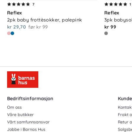
7
1
Reflex
Reflex
Vedlikehold
2pk baby frottèsokker, palepink
3pk babysok
kr 29,70
før
kr 99
kr 99
Maskinvask 40 °C. Vask kun ved behov fo
miljøbelastning. Tørk bort mindre flekker
lengre levetid og lavere energibruk.
Bedriftsinformasjon
Kunde
Om oss
Kontak
Våre butikker
Frakt o
Vårt samfunnsansvar
Retur 
Jobbe i Barnas Hus
Salgsb