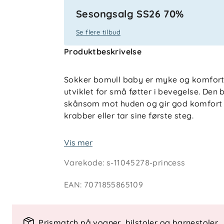
Sesongsalg SS26 70%
Se flere tilbud
Produktbeskrivelse
Sokker bomull baby er myke og komfort
utviklet for små føtter i bevegelse. Den
skånsom mot huden og gir god komfort g
krabber eller tar sine første steg.
Ribbestrikk på foten og rundt ankelen sø
Vis mer
uten å stramme, og den nedbrettbare kan
Varekode
:
s-11045278-princess
behov. Sokker bomull baby leveres i prak
fargevarianter – et pålitelig og anvende
EAN
:
7071855865109
Teknisk informasjon
Prismatch på vogner, bilstoler og barnestoler