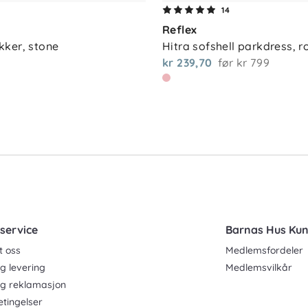
14
Reflex
ker, stone
Hitra sofshell parkdress, r
kr 239,70
før
kr 799
r å bevare kvalitet og redusere
 med klut og heng sokkene til lufting for
service
Barnas Hus Ku
t oss
Medlemsfordeler
g levering
Medlemsvilkår
og reklamasjon
etingelser