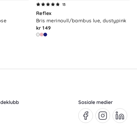
13
Reflex
ose
Bris merinoull/bambus lue, dustypink
kr 149
ndeklubb
Sosiale medier