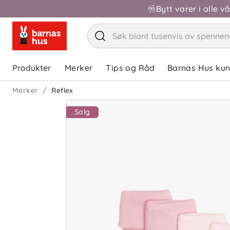
Bytt varer i alle v
Produkter
Merker
Tips og Råd
Barnas Hus ku
Merker
Reflex
Salg