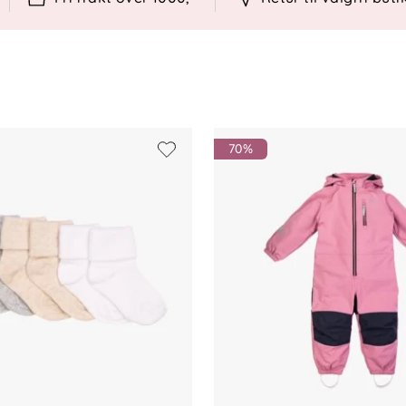
mull
edre passform
70%