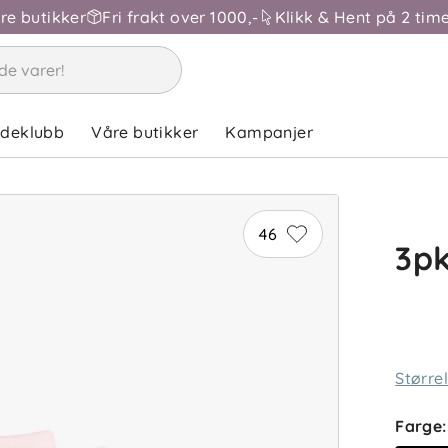
åre butikker
Fri frakt over 1000,-
Klikk & Hent på 2 time
ndeklubb
Våre butikker
Kampanjer
46
3p
Større
Farge
: