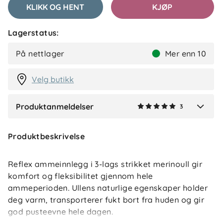
KLIKK OG HENT
KJØP
Lagerstatus:
Malin S
Bekreftet kjøper
MS
På nettlager
Mer enn 10
2 måneder siden
Velg butikk
Produktanmeldelser
3
Verified by Trustvoice
Produktbeskrivelse
Reflex ammeinnlegg i 3-lags strikket merinoull gir
komfort og fleksibilitet gjennom hele
ammeperioden. Ullens naturlige egenskaper holder
deg varm, transporterer fukt bort fra huden og gir
god pusteevne hele dagen.