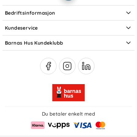
Personvern
Ofte stilte spørsmål
Bedriftsinformasjon
Størrelsesguider
Elektronisk avfall
Kundeservice
Om Klarna
Medlemsfordeler
Barnas Hus Kundeklubb
Medlemsvilkår
Du betaler enkelt med