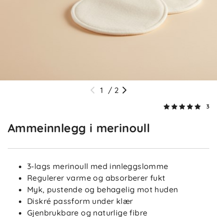
1
/
2
3
Ammeinnlegg i merinoull
3-lags merinoull med innleggslomme
Regulerer varme og absorberer fukt
Myk, pustende og behagelig mot huden
5.0
5
Diskré passform under klær
4
3
Gjenbrukbare og naturlige fibre