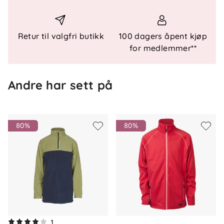
nødvendig. Dette vil forlenge levetiden på
plagget, minimere energibruk samt skåne
miljøet for unødvendig utslipp.
Retur til valgfri butikk
100 dagers åpent kjøp
for medlemmer**
Andre har sett på
80%
80%
Om oss
1