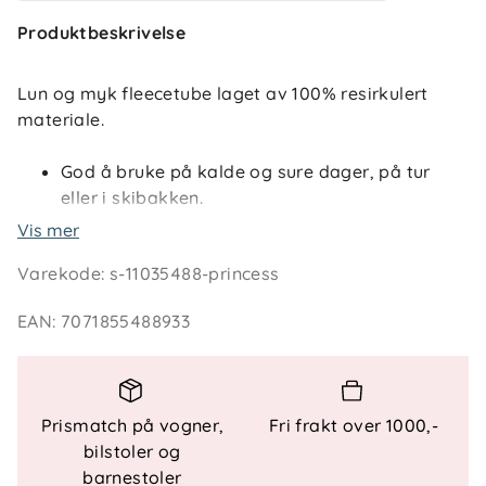
Produktbeskrivelse
Lun og myk fleecetube laget av 100% resirkulert
materiale.
God å bruke på kalde og sure dager, på tur
eller i skibakken.
Produktet er laget av 100% sertifisert
Vis mer
resirkulert materiale.
Varekode
:
s-11035488-princess
Matcher de andre fleeceplaggene i Åmot-
serien.
EAN
:
7071855488933
Str: One size.
Materiale: 100% resirkulert polyester.
Vaskeanvisning: Maskinvask 30 grader.
For å ivareta både plagget og miljøet så godt
Prismatch på vogner,
Fri frakt over 1000,-
som mulig, anbefaler vi å minimere antall vask
bilstoler og
så mye man kan. Vask gjerne av flekker med
barnestoler
en klut og heng plagget til lufting når