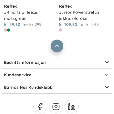
Kontakt oss
Reflex
Reflex
Våre butikker
Frakt og levering
JR halfzip fleece, 
Junior Powerstretch 
Vårt samfunnsansvar
mossgreen
jakke, oldrose
Retur og reklamasjon
kr 59,80
før
kr 299
kr 109,80
før
kr 549
Jobbe i Barnas Hus
Salgsbetingelser
Barnas Hus bedrift
Prismatch
Kontaktpersoner
Informasjonskapsler
Personvern
Ofte stilte spørsmål
Bedriftsinformasjon
Størrelsesguider
Elektronisk avfall
Kundeservice
Om Klarna
Medlemsfordeler
Barnas Hus Kundeklubb
Medlemsvilkår