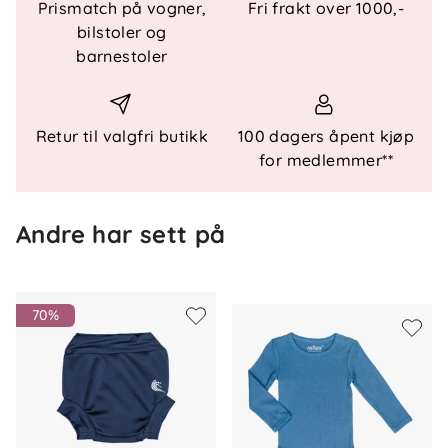
Praktiske trykknapper
: Åpning på skulder og i
Prismatch på vogner,
Fri frakt over 1000,-
skrittet for enkel bruk.
bilstoler og
Deilig materiale
: Laget av myk, økologisk
barnestoler
bomull for maksimal komfort.
Miljøvennlig
: Sertifisert i henhold til Økotex 100
og GOTS.
Retur til valgfri butikk
100 dagers åpent kjøp
for medlemmer**
Materiale og vedlikehold:
Materiale
: 100 % økologisk bomull.
Andre har sett på
Vaskeanvisning
: Maskinvask 30 grader,
anbefalt lufttørking for å bevare kvaliteten.
70%