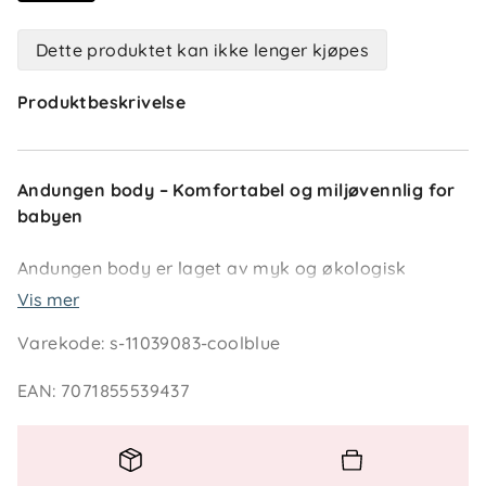
Dette produktet kan ikke lenger kjøpes
Produktbeskrivelse
Andungen body – Komfortabel og miljøvennlig for
babyen
Andungen body er laget av myk og økologisk
bomull, perfekt for barnets sensitive hud. Den søte
Vis mer
mønstrede designen gir et koselig uttrykk, mens
Varekode
:
s-11039083-coolblue
praktiske trykknapper sikrer enkel av- og
påkledning.
EAN
:
7071855539437
Nøkkelfunksjoner: